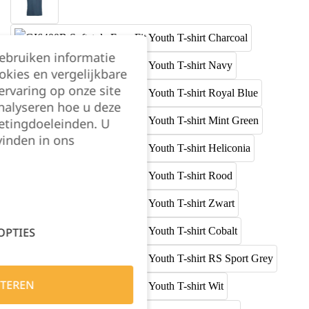
gebruiken informatie
okies en vergelijkbare
rvaring op onze site
nalyseren hoe u deze
etingdoeleinden. U
vinden in ons
OPTIES
TEREN