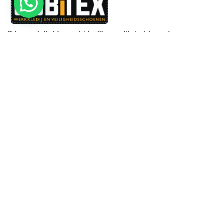
Dé specialist in werkkledij en veiligheidssschoenen.
MENU
PRODUCTEN
Home
Alle producten
Over ons
Veiligheidsschoenen
Duurzaamheid
Werkbroeken