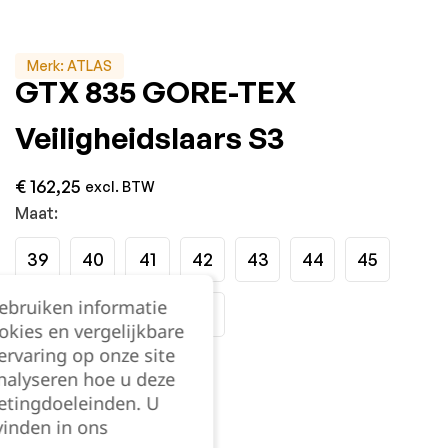
Merk:
ATLAS
GTX 835 GORE-TEX
Veiligheidslaars S3
€
162,25
excl. BTW
Maat:
39
40
41
42
43
44
45
gebruiken informatie
46
47
48
49
okies en vergelijkbare
rvaring op onze site
Kies je aantal:
nalyseren hoe u deze
etingdoeleinden. U
vinden in ons