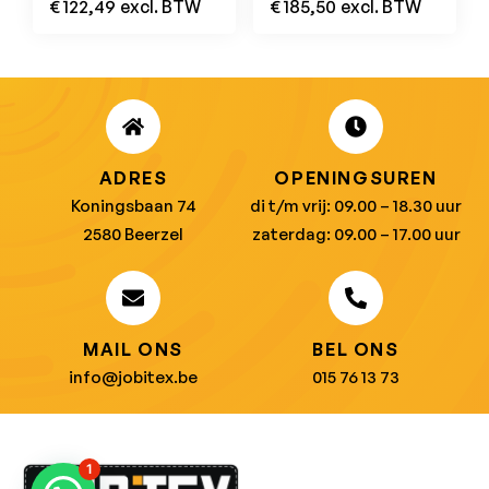
€
122,49
excl. BTW
€
185,50
excl. BTW
Zwart/Oranje S1P
ESD SRC
ADRES
OPENINGSUREN
Koningsbaan 74
di t/m vrij: 09.00 – 18.30 uur
2580 Beerzel
zaterdag: 09.00 – 17.00 uur
MAIL ONS
BEL ONS
info@jobitex.be
015 76 13 73
1