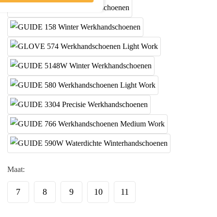
Maat:
7
8
9
10
11