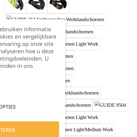
gebruiken informatie
okies en vergelijkbare
rvaring op onze site
nalyseren hoe u deze
etingdoeleinden. U
vinden in ons
OPTIES
TEREN