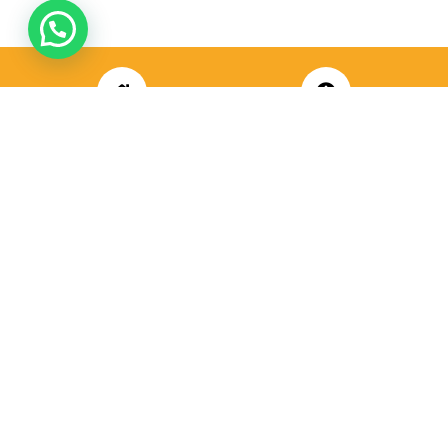
💬 Kan ik je helpen?
ADRES
OPENINGSUREN
Koningsbaan 74
di t/m vrij: 09.00 – 18.30 uur
2580 Beerzel
zaterdag: 09.00 – 17.00 uur
MAIL ONS
BEL ONS
info@jobitex.be
015 76 13 73
Dé specialist in werkkledij en veiligheidssschoenen.