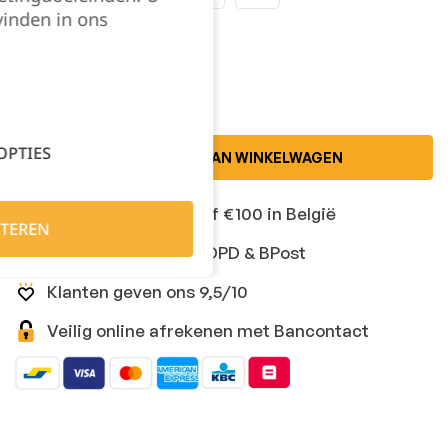
vinden in ons
Kies je aantal:
OPTIES
TOEVOEGEN AAN WINKELWAGEN
Gratis levering vanaf €100 in België
TEREN
Snelle levering met DPD & BPost
Klanten geven ons 9,5/10
Veilig online afrekenen met Bancontact