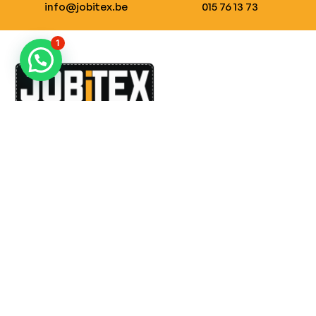
info@jobitex.be
015 76 13 73
1
Dé specialist in werkkledij en veiligheidssschoenen.