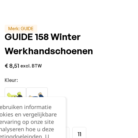
Merk:
GUIDE
GUIDE 158 Winter
Werkhandschoenen
€
8,51
excl. BTW
Kleur:
gebruiken informatie
okies en vergelijkbare
Maat:
rvaring op onze site
nalyseren hoe u deze
7
8
9
10
11
etingdoeleinden. U