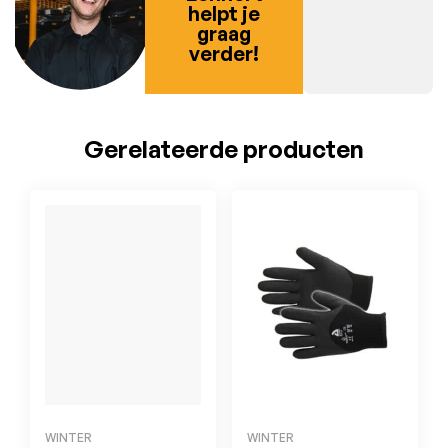
helpt je
graag
verder!
Gerelateerde producten
WINTER
WINTER