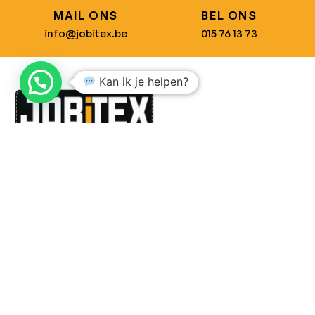
MAIL ONS
BEL ONS
info@jobitex.be
015 76 13 73
Kan ik je helpen?
Dé specialist in werkkledij en veiligheidssschoenen.