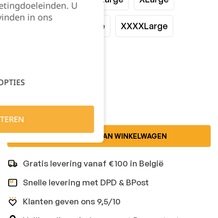
etingdoeleinden. U
vinden in ons
XXLarge
XXXLarge
XXXXLarge
XXXXXLarge
Kies je aantal:
OPTIES
TEREN
TOEVOEGEN AAN WINKELWAGEN
Gratis levering vanaf €100 in België
Snelle levering met DPD & BPost
Klanten geven ons 9,5/10