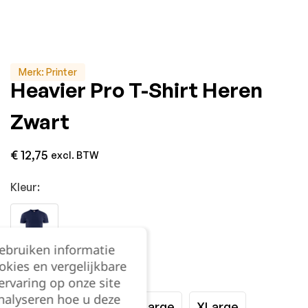
Merk:
Printer
Heavier Pro T-Shirt Heren
Zwart
€
12,75
excl. BTW
Kleur:
gebruiken informatie
okies en vergelijkbare
Maat:
rvaring op onze site
nalyseren hoe u deze
Small
Medium
Large
XLarge