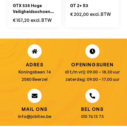
GTX 535 Hoge
GT 2+ S3
Veiligheidsschoen
€
202,00
excl. BTW
GORE-TEX S3
€
157,20
excl. BTW
ADRES
OPENINGSUREN
Koningsbaan 74
di t/m vrij: 09.00 – 18.30 uur
2580 Beerzel
zaterdag: 09.00 – 17.00 uur
MAIL ONS
BEL ONS
info@jobitex.be
015 76 13 73