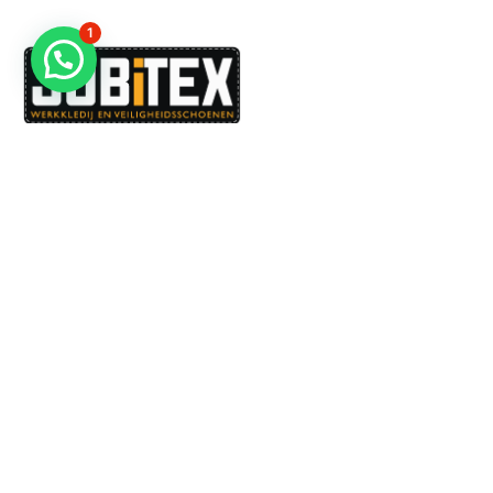
1
Dé specialist in werkkledij en veiligheidssschoenen.
MENU
PRODUCTEN
Home
Alle producten