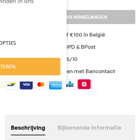
vinden in ons
TOEVOEGEN AAN WINKELWAGEN
Gratis levering vanaf €100 in België
OPTIES
Snelle levering met DPD & BPost
Klanten geven ons 9,5/10
TEREN
Veilig online afrekenen met Bancontact
Beschrijving
Bijkomende informatie