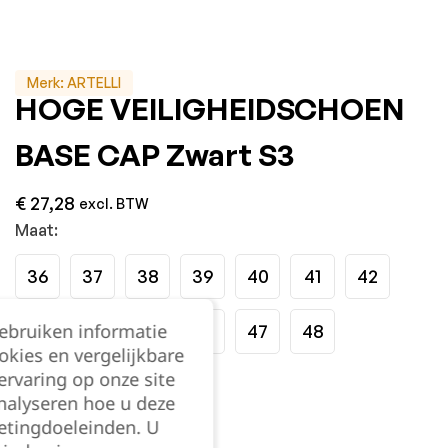
Merk:
ARTELLI
HOGE VEILIGHEIDSCHOEN
BASE CAP Zwart S3
€
27,28
excl. BTW
Maat:
36
37
38
39
40
41
42
gebruiken informatie
43
44
45
46
47
48
okies en vergelijkbare
rvaring op onze site
Kies je aantal:
nalyseren hoe u deze
etingdoeleinden. U