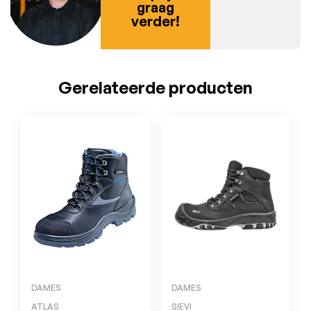
graag
verder!
Gerelateerde producten
DAMES
DAMES
ATLAS
SIEVI