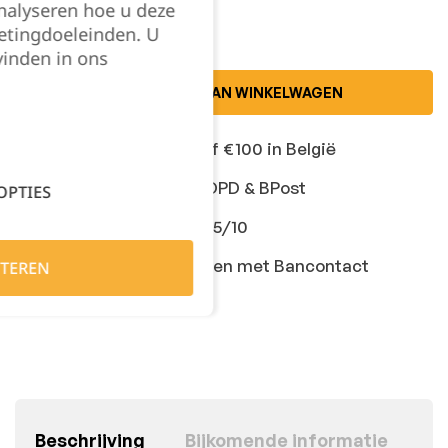
nalyseren hoe u deze
etingdoeleinden. U
vinden in ons
TOEVOEGEN AAN WINKELWAGEN
Gratis levering vanaf €100 in België
Snelle levering met DPD & BPost
OPTIES
Klanten geven ons 9,5/10
Veilig online afrekenen met Bancontact
TEREN
Beschrijving
Bijkomende informatie