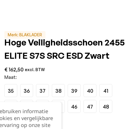
Merk:
BLAKLADER
Hoge Veiligheidsschoen 2455
ELITE S7S SRC ESD Zwart
€
162,50
excl. BTW
Maat:
35
36
37
38
39
40
41
42
43
44
45
46
47
48
gebruiken informatie
okies en vergelijkbare
Kies je aantal:
rvaring op onze site