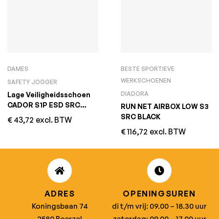
DAMES
BESTE SPORTIEVE
WERKSCHOENEN
SAFETY JOGGER
DIADORA
Lage Veiligheidsschoen
CADOR S1P ESD SRC
RUN NET AIRBOX LOW S3
Groen
SRC BLACK
€
43,72
excl. BTW
€
116,72
excl. BTW
ADRES
OPENINGSUREN
Koningsbaan 74
di t/m vrij: 09.00 – 18.30 uur
2580 Beerzel
zaterdag: 09.00 – 17.00 uur