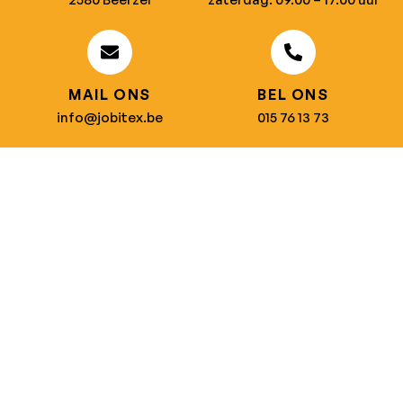
MAIL ONS
BEL ONS
info@jobitex.be
015 76 13 73
Dé specialist in werkkledij en veiligheidssschoenen.
MENU
PRODUCTEN
Home
Alle producten
Over ons
Veiligheidsschoenen
Duurzaamheid
Werkbroeken