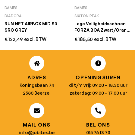
DAMES
DAMES
DIADORA
SIXTON PEAK
RUN NET AIRBOX MID S3
Lage Veiligheidsschoen
SRC GREY
FORZA BOA Zwart/Oranje
S1P ESD SRC
€
122,49
excl. BTW
€
185,50
excl. BTW
ADRES
OPENINGSUREN
Koningsbaan 74
di t/m vrij: 09.00 – 18.30 uur
2580 Beerzel
zaterdag: 09.00 – 17.00 uur
MAIL ONS
BEL ONS
info@jobitex.be
015 76 13 73