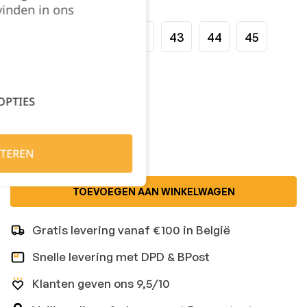
Maat:
vinden in ons
39
40
41
42
43
44
45
46
47
48
OPTIES
Kies je aantal:
TEREN
TOEVOEGEN AAN WINKELWAGEN
Gratis levering vanaf €100 in België
Snelle levering met DPD & BPost
Klanten geven ons 9,5/10