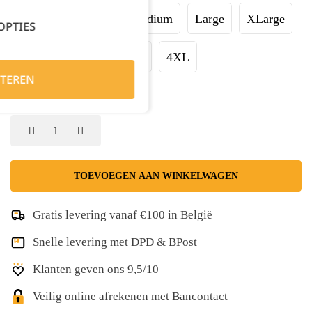
XSmall
Small
Medium
Large
XLarge
OPTIES
XXLarge
XXXLarge
4XL
TEREN
Kies je aantal:
TOEVOEGEN AAN WINKELWAGEN
Gratis levering vanaf €100 in België
Snelle levering met DPD & BPost
Klanten geven ons 9,5/10
Veilig online afrekenen met Bancontact