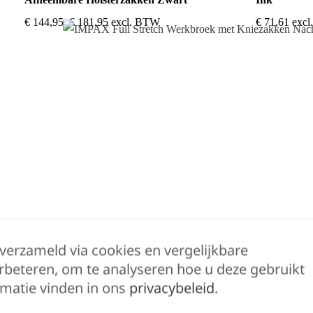
€
144,95
–
€
181,95
excl. BTW
€
71,61
exc
 verzameld via cookies en vergelijkbare
rbeteren, om te analyseren hoe u deze gebruikt
matie vinden in ons
privacybeleid
.