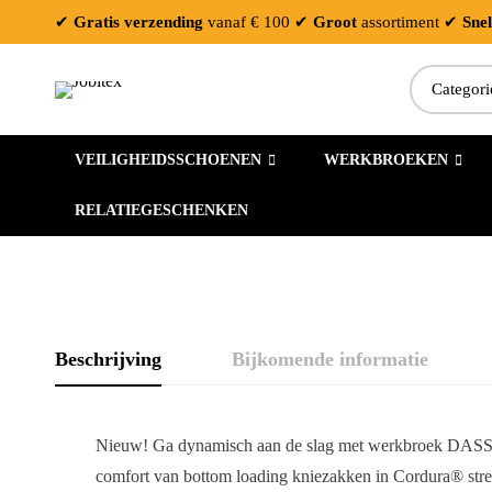
✔
Gratis verzending
vanaf € 100
✔
Groot
assortiment
✔
Snel
Zoeken:
VEILIGHEIDSSCHOENEN
WERKBROEKEN
RELATIEGESCHENKEN
Beschrijving
Bijkomende informatie
Nieuw! Ga dynamisch aan de slag met werkbroek DASSY® D
comfort van bottom loading kniezakken in Cordura® stretc