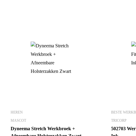
HEREN
BESTE WERK
MASCOT
TRICORP
Dyneema Stretch Werkbroek +
502703 Werk
Afneembare Holsterzakken Zwart
Ink