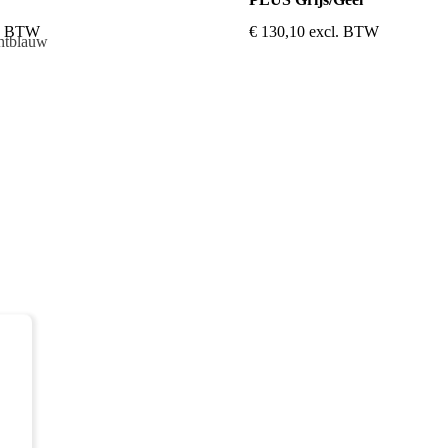
l. BTW
€
130,10
excl. BTW