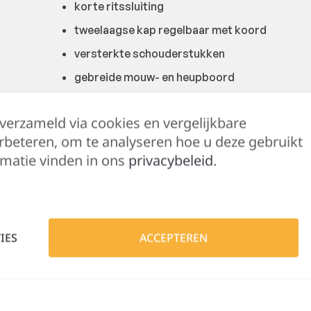
korte ritssluiting
tweelaagse kap regelbaar met koord
versterkte schouderstukken
gebreide mouw- en heupboord
kangoeroezak
 verzameld via cookies en vergelijkbare
stiksels in contrastkleur
rbeteren, om te analyseren hoe u deze gebruikt
geschikt voor borduurwerk en bedrukking
matie vinden in ons
privacybeleid
.
getest op schadelijke stoffen volgens OEK
versterking: nylon Cordura®
80% katoen/20% polyester, +/- 340 g/m²
IES
ACCEPTEREN