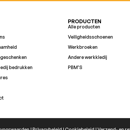
U
PRODUCTEN
Alle producten
ns
Veiligheidsschoenen
aamheid
Werkbroeken
egeschenken
Andere werkkledij
edij bedrukken
PBM’S
ures
ct
 voorwaarden
|
Privacybeleid
|
Cookiebeleid
|
Verzend- en re