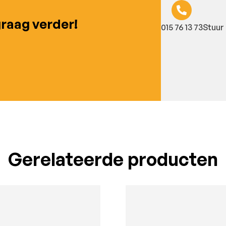
graag verder!
015 76 13 73
Stuur 
Gerelateerde producten