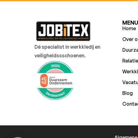
MEN
Home
Over o
Dé specialist in werkkledij en
Duurz
veiligheidssschoenen.
Relati
Werkkl
Vacat
Blog
Conta
Algemene