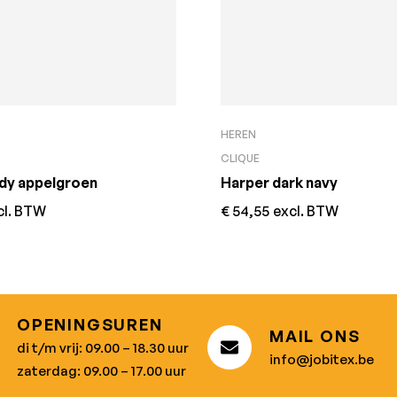
HEREN
CLIQUE
dy appelgroen
Harper dark navy
cl. BTW
€
54,55
excl. BTW
OPENINGSUREN
MAIL ONS
di t/m vrij: 09.00 – 18.30 uur
info@jobitex.be
zaterdag: 09.00 – 17.00 uur