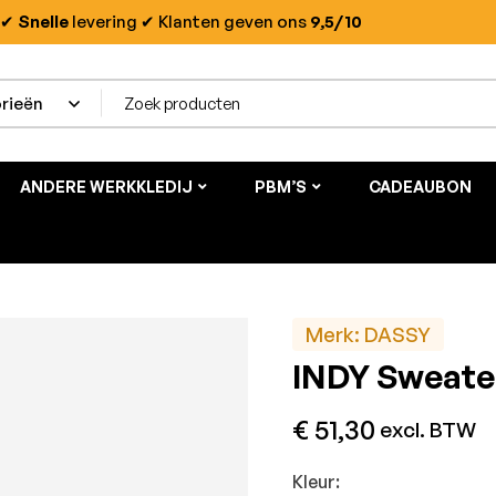
✔
Snelle
levering
✔ Klanten geven ons
9,5/10
ANDERE WERKKLEDIJ
PBM’S
CADEAUBON
Merk:
DASSY
INDY Sweater
€
51,30
excl. BTW
Kleur: