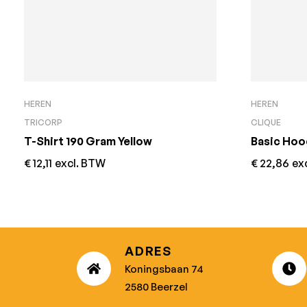
HEREN
HEREN
TRICORP
CLIQUE
T-Shirt 190 Gram Yellow
Basic Hoo
€
12,11
excl. BTW
€
22,86
ex
ADRES
Koningsbaan 74
2580 Beerzel