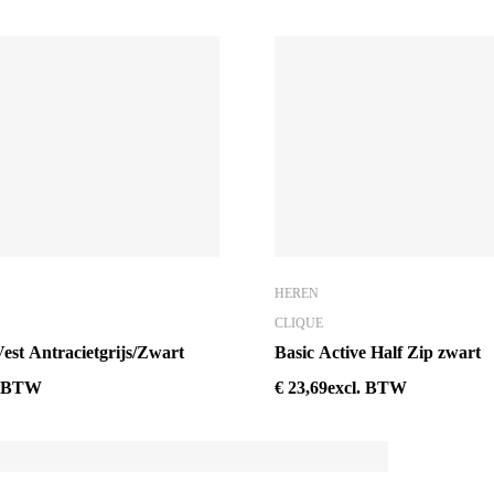
HEREN
CLIQUE
t Antracietgrijs/Zwart
Basic Active Half Zip zwart
. BTW
€
23,69
excl. BTW