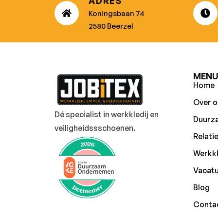
ADRES
Koningsbaan 74
2580 Beerzel
MEN
Home
Over o
Dé specialist in werkkledij en
Duurz
veiligheidssschoenen.
Relati
Werkkl
Vacat
Blog
Conta