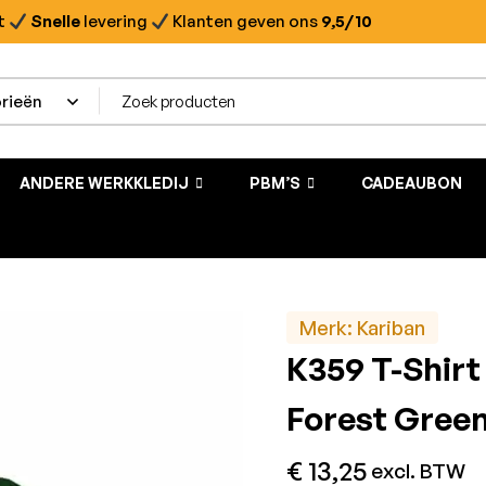
t
Snelle
levering
Klanten geven ons
9,5/10
ANDERE WERKKLEDIJ
PBM’S
CADEAUBON
Merk:
Kariban
K359 T-Shir
Forest Gree
€
13,25
excl. BTW