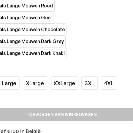
Large
XLarge
XXLarge
3XL
4XL
TOEVOEGEN AAN WINKELWAGEN
naf €100 in België