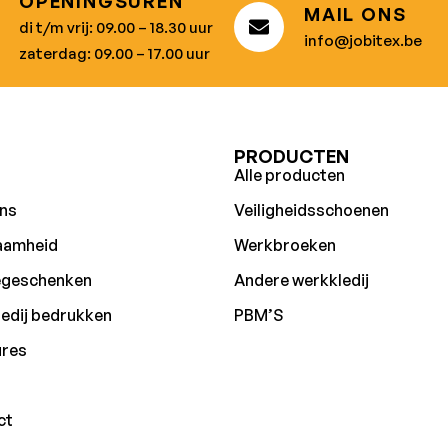
OPENINGSUREN
MAIL ONS
di t/m vrij: 09.00 – 18.30 uur
info@jobitex.be
zaterdag: 09.00 – 17.00 uur
U
PRODUCTEN
Alle producten
ns
Veiligheidsschoenen
aamheid
Werkbroeken
egeschenken
Andere werkkledij
edij bedrukken
PBM’S
ures
ct