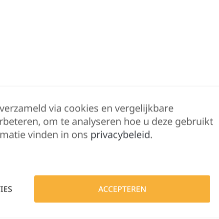
 verzameld via cookies en vergelijkbare
rbeteren, om te analyseren hoe u deze gebruikt
Beschrijving
Bijkomende informatie
matie vinden in ons
privacybeleid
.
100% katoen. Gekamd enzymbehandeld katoen. Ge
180g/m².
IES
ACCEPTEREN