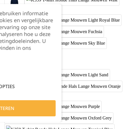
gebruiken informatie
okies en vergelijkbare
rvaring op onze site
nalyseren hoe u deze
etingdoeleinden. U
vinden in ons
OPTIES
TEREN