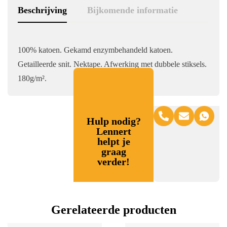
Beschrijving
Bijkomende informatie
100% katoen. Gekamd enzymbehandeld katoen.
Getailleerde snit. Nektape. Afwerking met dubbele stiksels.
180g/m².
Hulp nodig?
Lennert
helpt je
graag
verder!
Gerelateerde producten