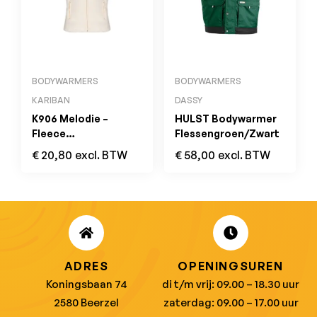
BODYWARMERS
BODYWARMERS
KARIBAN
DASSY
K906 Melodie –
HULST Bodywarmer
Fleece
Flessengroen/Zwart
Damesbodywarmer
€
20,80
excl. BTW
€
58,00
excl. BTW
Natural
ADRES
OPENINGSUREN
Koningsbaan 74
di t/m vrij: 09.00 – 18.30 uur
2580 Beerzel
zaterdag: 09.00 – 17.00 uur