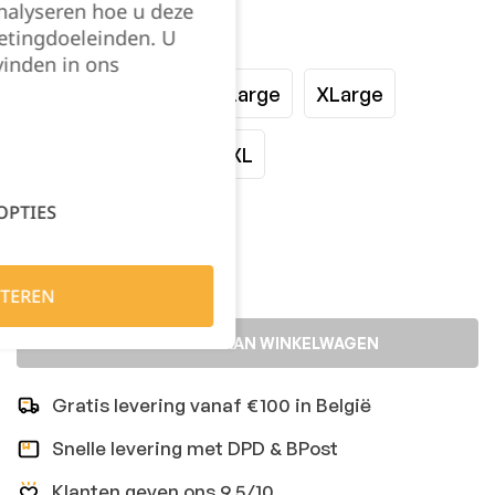
nalyseren hoe u deze
etingdoeleinden. U
Maat:
vinden in ons
Small
Medium
Large
XLarge
XXLarge
3XL
4XL
OPTIES
Kies je aantal:
TEREN
TOEVOEGEN AAN WINKELWAGEN
Gratis levering vanaf €100 in België
Snelle levering met DPD & BPost
Klanten geven ons 9,5/10