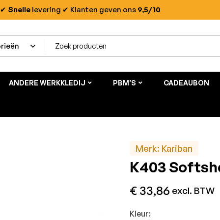
✔
Snelle
levering
✔ Klanten geven ons
9,5/10
ANDERE WERKKLEDIJ
PBM’S
CADEAUBON
Merk:
Kariban
K403 Softsh
€
33,86
excl. BTW
Kleur: