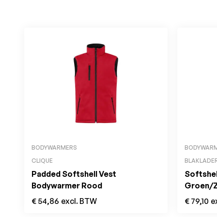
BODYWARMERS
BODYWAR
CLIQUE
BLAKLADE
Padded Softshell Vest
Softshe
Bodywarmer Rood
Groen/
€
54,86
excl. BTW
€
79,10
e