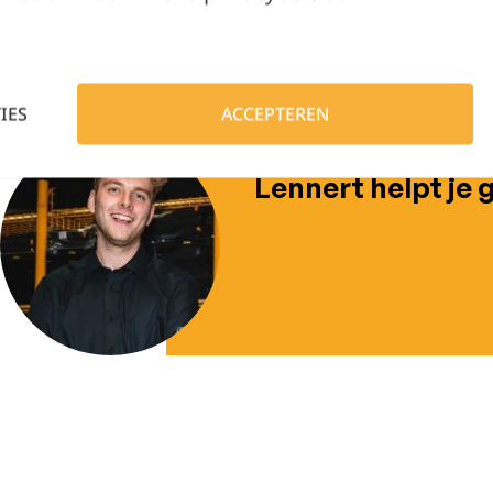
membraan. Binnenkant: microfleece.Ritssluiting.
IES
ACCEPTEREN
Hulp nodig?
Lennert helpt je 