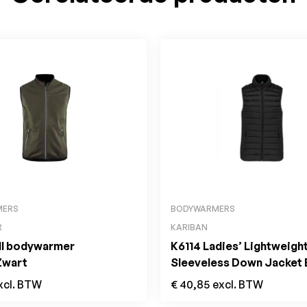
MERS
BODYWARMERS
R
KARIBAN
ll bodywarmer
K6114 Ladies’ Lightweigh
Zwart
Sleeveless Down Jacket 
xcl. BTW
€
40,85
excl. BTW