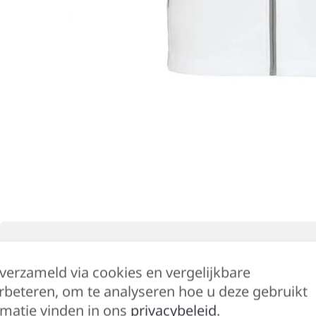
Beschrijving
Bijkomende informatie
 verzameld via cookies en vergelijkbare
rbeteren, om te analyseren hoe u deze gebruikt
matie vinden in ons
privacybeleid
.
Stof in 3 lagen aan elkaar geklit, ademend 30