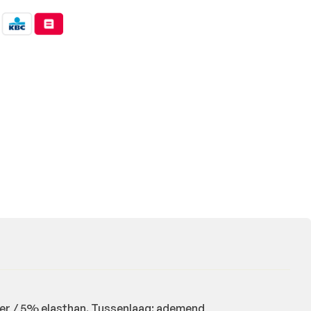
ter / 5% elasthan. Tussenlaag: ademend