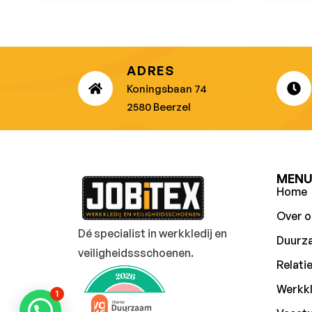
ADRES
Koningsbaan 74
2580 Beerzel
MEN
Home
Over o
Dé specialist in werkkledij en
Duurz
veiligheidssschoenen.
Relati
Werkkl
1