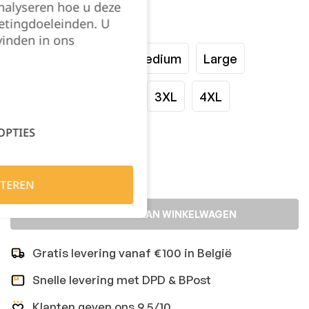
nalyseren hoe u deze
etingdoeleinden. U
Maat:
vinden in ons
XSmall
Small
Medium
Large
XLarge
XXLarge
3XL
4XL
OPTIES
Kies je aantal:
TEREN
TOEVOEGEN AAN WINKELWAGEN
Gratis levering vanaf €100 in België
Snelle levering met DPD & BPost
Klanten geven ons 9,5/10