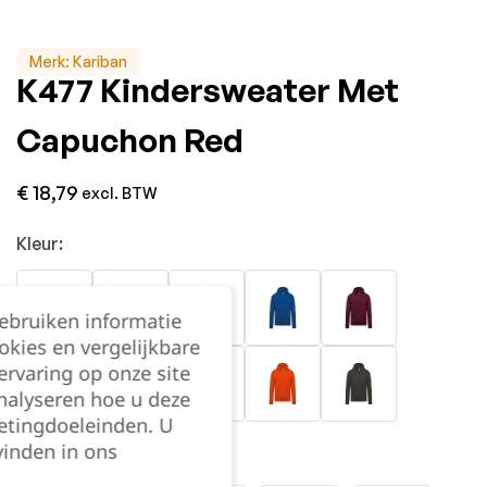
Merk:
Kariban
K477 Kindersweater Met
Capuchon Red
€
18,79
excl. BTW
Kleur:
gebruiken informatie
okies en vergelijkbare
rvaring op onze site
nalyseren hoe u deze
etingdoeleinden. U
vinden in ons
Maat: