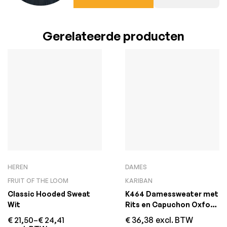
Gerelateerde producten
HEREN
DAMES
FRUIT OF THE LOOM
KARIBAN
Classic Hooded Sweat
K464 Damessweater met
Wit
Rits en Capuchon Oxford
Grey
€
21,50
–
€
24,41
€
36,38
excl. BTW