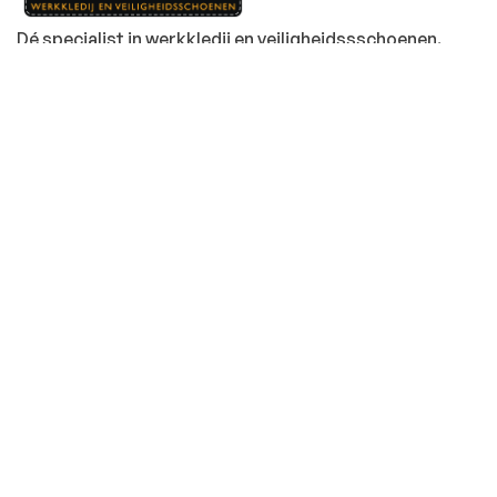
Dé specialist in werkkledij en veiligheidssschoenen.
MENU
PRODUCTEN
Home
Alle producten
Over ons
Veiligheidsschoenen
Duurzaamheid
Werkbroeken
Relatiegeschenken
Andere werkkledij