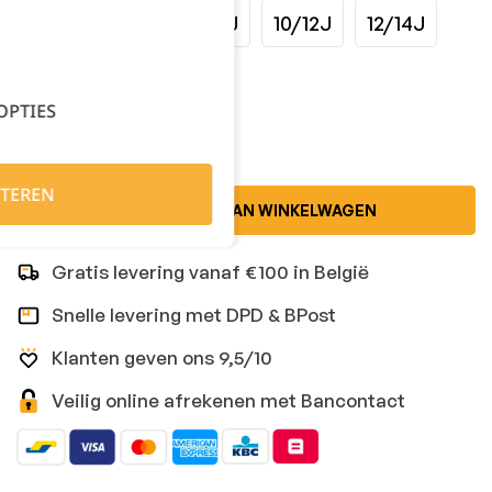
4/6J
6/8J
8/10J
10/12J
12/14J
Kies je aantal:
OPTIES
TEREN
TOEVOEGEN AAN WINKELWAGEN
Gratis levering vanaf €100 in België
Snelle levering met DPD & BPost
Klanten geven ons 9,5/10
Veilig online afrekenen met Bancontact