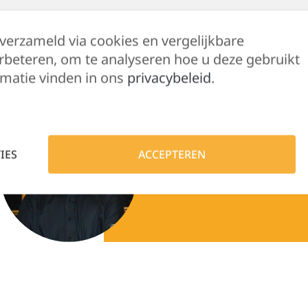
80% katoen / 20% polyester. Geborsteld fleece
aanrijgkoordjes. Kangoeroezakken. Ribboord aa
 verzameld via cookies en vergelijkbare
rbeteren, om te analyseren hoe u deze gebruikt
matie vinden in ons
privacybeleid
.
Hulp nodig?
Lennert helpt je g
IES
ACCEPTEREN