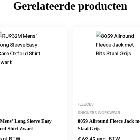
Gerelateerde producten
FLEECES
SNICKERS WORKWEAR
ens’ Long Sleeve Easy
8059 Allround Fleece Jack me
ord Shirt Zwart
Staal Grijs
xcl. BTW
€
69,49
excl. BTW