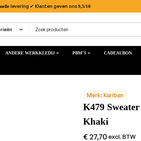
levering
✔ Klanten geven ons
nelle
9,5/10
ANDERE WERKKLEDIJ
PBM’S
CADEAUBON
Merk:
Kariban
K479 Sweater
Khaki
€
27,70
excl. BTW