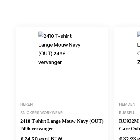
HEREN
HEMDEN
SNICKERS WORKWEAR
RUSSELL
2410 T-shirt Lange Mouw Navy (OUT)
RU932M M
2496 vervanger
Care Oxf
€
24,90
excl. BTW
€
32,93
e