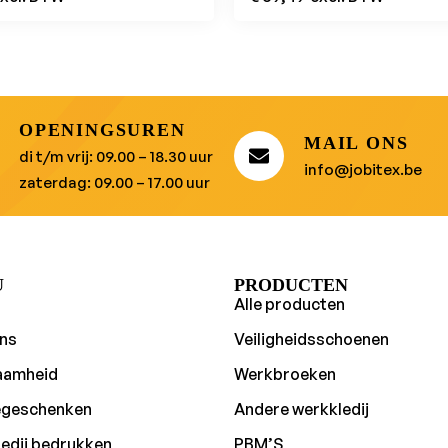
OPENINGSUREN
MAIL ONS
di t/m vrij: 09.00 – 18.30 uur
info@jobitex.be
zaterdag: 09.00 – 17.00 uur
U
PRODUCTEN
Alle producten
ns
Veiligheidsschoenen
aamheid
Werkbroeken
egeschenken
Andere werkkledij
edij bedrukken
PBM’S