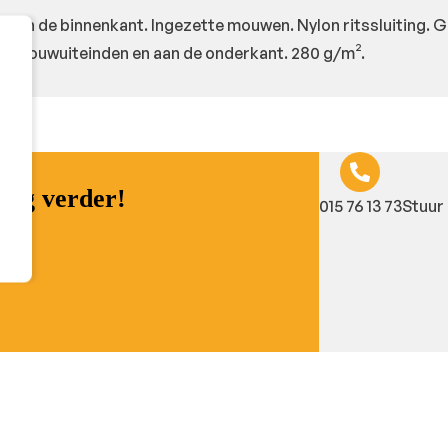
 aan de binnenkant. Ingezette mouwen. Nylon ritssluiting.
n mouwuiteinden en aan de onderkant. 280 g/m².
raag verder!
015 76 13 73
Stuur 