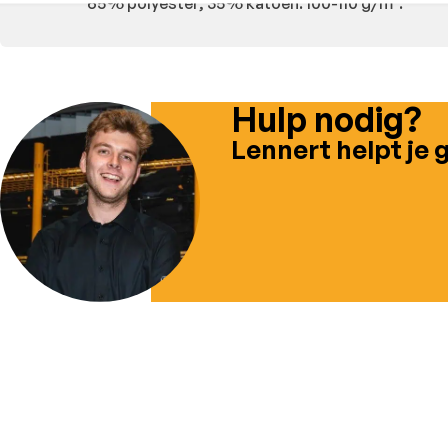
65% polyester, 35% katoen. 100-110 g/m².
Hulp nodig?
Lennert helpt je 