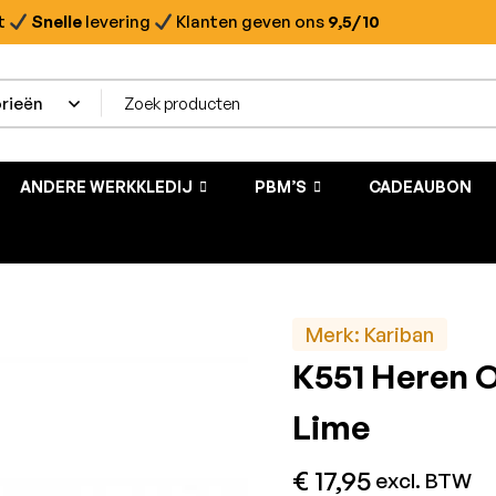
t
Snelle
levering
Klanten geven ons
9,5/10
ANDERE WERKKLEDIJ
PBM’S
CADEAUBON
Merk:
Kariban
K551 Heren 
Lime
€
17,95
excl. BTW