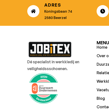
ADRES
Koningsbaan 74
2580 Beerzel
MEN
Home
Over o
Dé specialist in werkkledij en
Duurz
veiligheidssschoenen.
Relati
Werkkl
Vacat
Blog
Conta