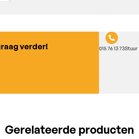
graag verder!
015 76 13 73
Stuur 
Gerelateerde producten