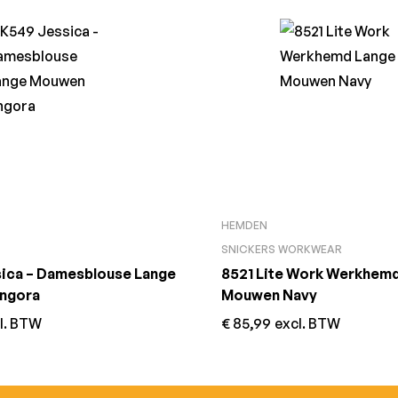
HEMDEN
SNICKERS WORKWEAR
ica – Damesblouse Lange
8521 Lite Work Werkhem
ngora
Mouwen Navy
l. BTW
€
85,99
excl. BTW