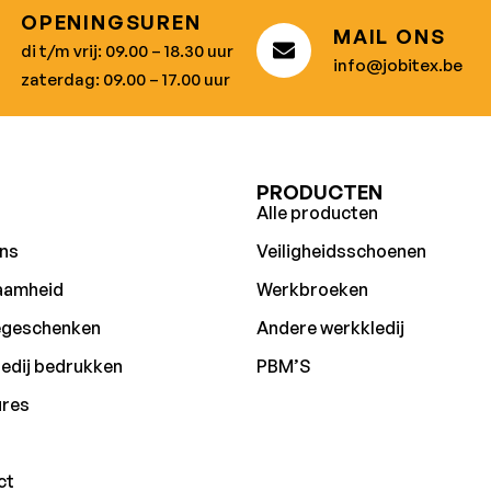
OPENINGSUREN
MAIL ONS
di t/m vrij: 09.00 – 18.30 uur
info@jobitex.be
zaterdag: 09.00 – 17.00 uur
U
PRODUCTEN
Alle producten
ns
Veiligheidsschoenen
aamheid
Werkbroeken
egeschenken
Andere werkkledij
edij bedrukken
PBM’S
ures
ct