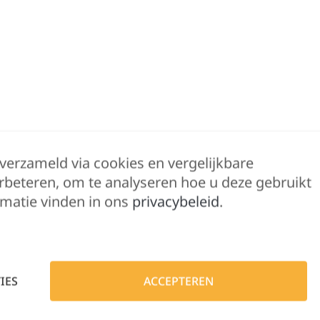
 verzameld via cookies en vergelijkbare
rbeteren, om te analyseren hoe u deze gebruikt
matie vinden in ons
privacybeleid
.
Beschrijving
Bijkomende informatie
IES
ACCEPTEREN
Gemakkelijk in onderhoud. Verstevigde kraag me
vouwnaden. Verstelbare mouwen. 2 extra knope