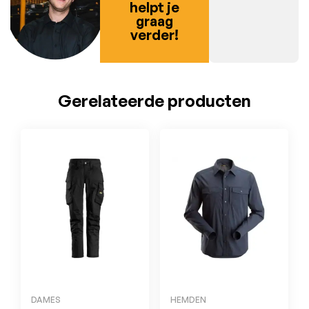
helpt je
graag
verder!
Gerelateerde producten
DAMES
HEMDEN