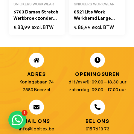
SNICKERS WORKWEAR
SNICKERS WORKWEAR
6703 Dames Stretch
8521 Lite Work
Werkbroek zonder
Werkhemd Lange
Kniezakken Zwart
Mouwen Navy
€
83,99
excl. BTW
€
85,99
excl. BTW
ADRES
OPENINGSUREN
Koningsbaan 74
di t/m vrij: 09.00 – 18.30 uur
2580 Beerzel
zaterdag: 09.00 – 17.00 uur
1
MAIL ONS
BEL ONS
info@jobitex.be
015 76 13 73