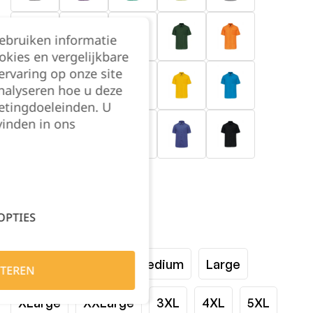
gebruiken informatie
okies en vergelijkbare
rvaring op onze site
nalyseren hoe u deze
etingdoeleinden. U
vinden in ons
OPTIES
Maat:
XSmall
Small
Medium
Large
TEREN
XLarge
XXLarge
3XL
4XL
5XL