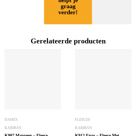
helpt je
graag
verder!
Gerelateerde producten
DAMES
FLEECES
KARIBAN
KARIBAN
K907 Maureen – Fleece
K912 Enzo – Fleece Met