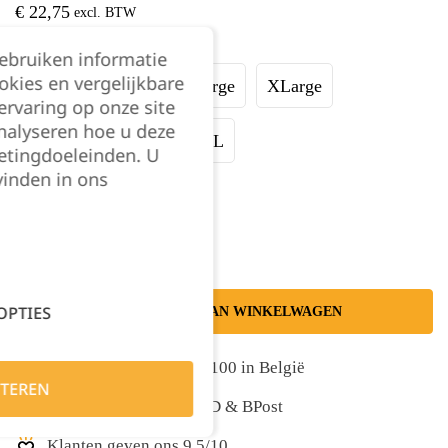
€
22,75
excl. BTW
Maat:
gebruiken informatie
okies en vergelijkbare
Small
Medium
Large
XLarge
rvaring op onze site
nalyseren hoe u deze
XXLarge
3XL
4XL
etingdoeleinden. U
vinden in ons
Kies je aantal:
OPTIES
TOEVOEGEN AAN WINKELWAGEN
Gratis levering vanaf €100 in België
TEREN
Snelle levering met DPD & BPost
Klanten geven ons 9,5/10