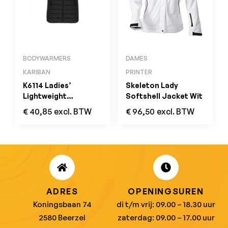
BODYWARMERS
DAMES
KARIBAN
PRINTER
K6114 Ladies’
Skeleton Lady
Lightweight
Softshell Jacket Wit
Sleeveless Down
€
40,85
excl. BTW
€
96,50
excl. BTW
Jacket Black
ADRES
OPENINGSUREN
Koningsbaan 74
di t/m vrij: 09.00 – 18.30 uur
2580 Beerzel
zaterdag: 09.00 – 17.00 uur