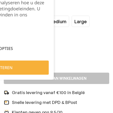
nalyseren hoe u deze
etingdoeleinden. U
Maat:
vinden in ons
XSmall
Small
Medium
Large
XLarge
XXLarge
OPTIES
Kies je aantal:
TEREN
TOEVOEGEN AAN WINKELWAGEN
Gratis levering vanaf €100 in België
Snelle levering met DPD & BPost
Klanten geven ons 9,5/10