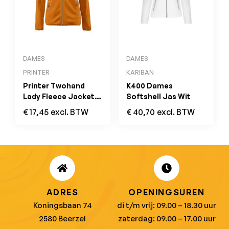
DAMES
DAMES
PRINTER
KARIBAN
Printer Twohand
K400 Dames
Lady Fleece Jacket
Softshell Jas Wit
Oranje
€
17,45
excl. BTW
€
40,70
excl. BTW
ADRES
OPENINGSUREN
Koningsbaan 74
di t/m vrij: 09.00 – 18.30 uur
2580 Beerzel
zaterdag: 09.00 – 17.00 uur