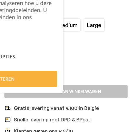
nalyseren hoe u deze
etingdoeleinden. U
Maat:
vinden in ons
XSmall
Small
Medium
Large
XLarge
XXLarge
OPTIES
Kies je aantal:
TEREN
TOEVOEGEN AAN WINKELWAGEN
Gratis levering vanaf €100 in België
Snelle levering met DPD & BPost
Klanten geven ons 9,5/10