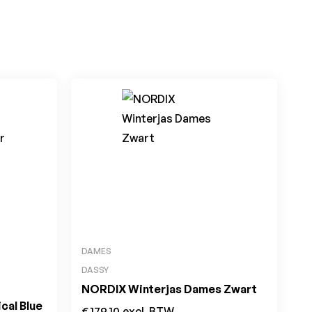
DAMES
DASSY
NORDIX Winterjas Dames Zwart
al Blue
€
179,10
excl. BTW