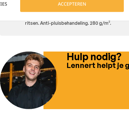
IES
ACCEPTEREN
100% polyester microfleece met anti-pilling beh
ritsen. Anti-pluisbehandeling. 280 g/m².
Hulp nodig?
Lennert helpt je 