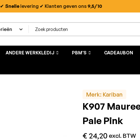
✔
Snelle
levering
✔ Klanten geven ons
9,5/10
ANDERE WERKKLEDIJ
PBM’S
CADEAUBON
Merk:
Kariban
K907 Mauree
Pale Pink
€
24,20
excl. BTW