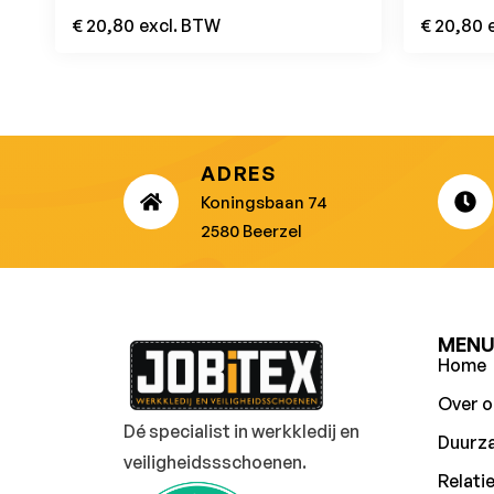
€
20,80
excl. BTW
€
20,80
ADRES
Koningsbaan 74
2580 Beerzel
MEN
Home
Over o
Dé specialist in werkkledij en
Duurz
veiligheidssschoenen.
Relati