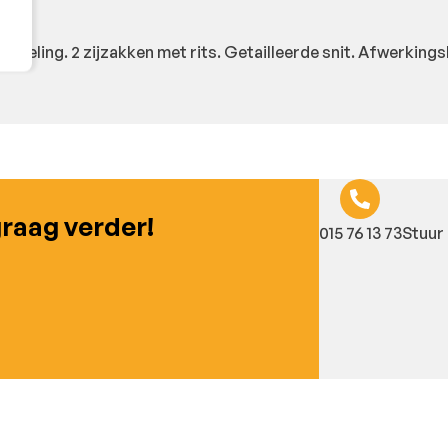
andeling. 2 zijzakken met rits. Getailleerde snit. Afwerking
graag verder!
015 76 13 73
Stuur 