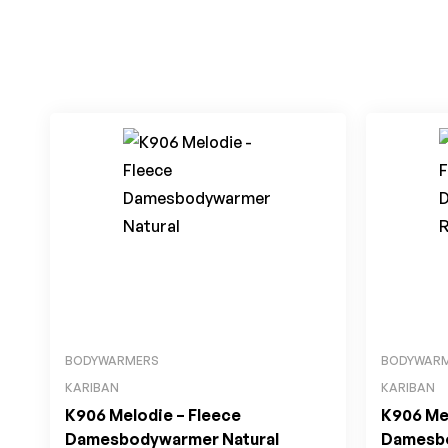
BODYWARMERS
BODYWAR
KARIBAN
KARIBAN
K906 Melodie – Fleece
K906 Me
Damesbodywarmer Natural
Damesbo