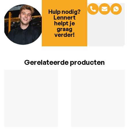
Hulp nodig?
Lennert
helpt je
graag
verder!
Gerelateerde producten