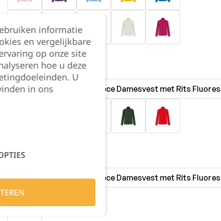
gebruiken informatie
okies en vergelijkbare
rvaring op onze site
nalyseren hoe u deze
etingdoeleinden. U
vinden in ons
OPTIES
TEREN