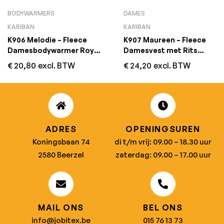
BODYWARMERS
DAMES
KARIBAN
KARIBAN
K906 Melodie – Fleece
K907 Maureen – Fleece
Damesbodywarmer Royal
Damesvest met Rits
Blue
Purple
€
20,80
excl. BTW
€
24,20
excl. BTW
ADRES
OPENINGSUREN
Koningsbaan 74
di t/m vrij: 09.00 – 18.30 uur
2580 Beerzel
zaterdag: 09.00 – 17.00 uur
MAIL ONS
BEL ONS
info@jobitex.be
015 76 13 73