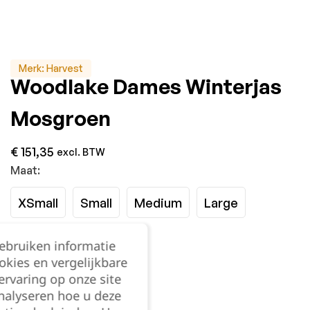
Merk:
Harvest
Woodlake Dames Winterjas
Mosgroen
€
151,35
excl. BTW
Maat:
XSmall
Small
Medium
Large
XLarge
XXLarge
gebruiken informatie
okies en vergelijkbare
rvaring op onze site
Kies je aantal:
nalyseren hoe u deze