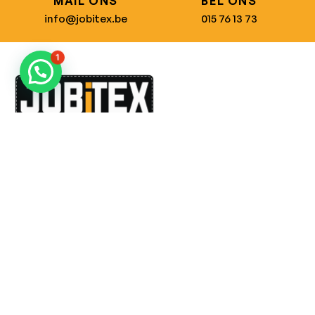
MAIL ONS
BEL ONS
info@jobitex.be
015 76 13 73
1
Dé specialist in werkkledij en veiligheidssschoenen.