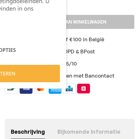
etingdoeleinden. U
vinden in ons
TOEVOEGEN AAN WINKELWAGEN
Gratis levering vanaf €100 in België
OPTIES
Snelle levering met DPD & BPost
Klanten geven ons 9,5/10
TEREN
Veilig online afrekenen met Bancontact
Beschrijving
Bijkomende informatie