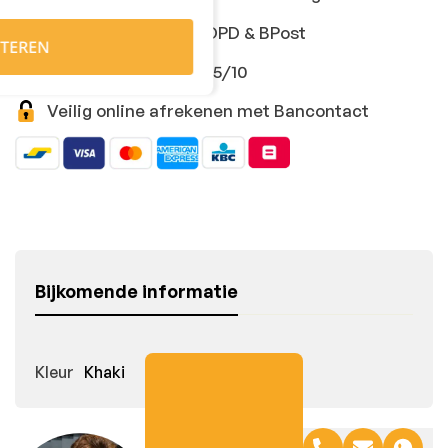
Snelle levering met DPD & BPost
TEREN
Klanten geven ons 9,5/10
Veilig online afrekenen met Bancontact
Bijkomende informatie
Kleur
Khaki