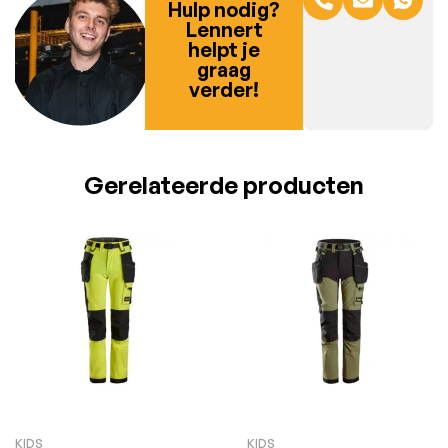
Hulp nodig?
Lennert
helpt je
graag
verder!
Gerelateerde producten
KIDS
KIDS