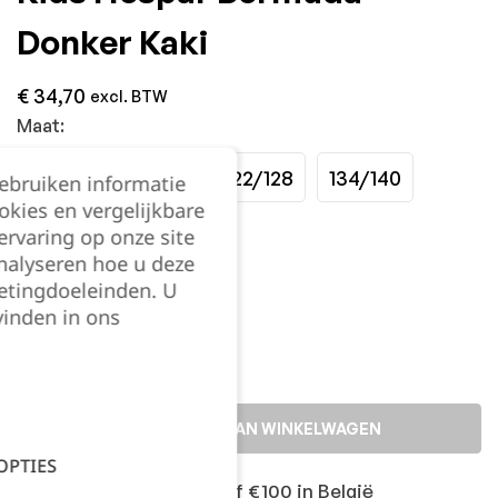
Donker Kaki
€
34,70
excl. BTW
Maat:
98/104
110/116
122/128
134/140
gebruiken informatie
okies en vergelijkbare
rvaring op onze site
146/152
158/164
nalyseren hoe u deze
etingdoeleinden. U
Kies je aantal:
vinden in ons
TOEVOEGEN AAN WINKELWAGEN
OPTIES
Gratis levering vanaf €100 in België