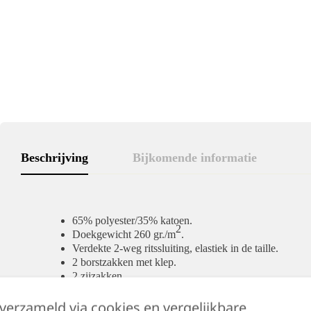
Beschrijving
Bijkomende informatie
65% polyester/35% katoen.
2
Doekgewicht 260 gr./m
.
Verdekte 2-weg ritssluiting, elastiek in de taille.
2 borstzakken met klep.
2 zijzakken.
2 intasten.
Achterzak en duimstokzak.
 verzameld via cookies en vergelijkbare