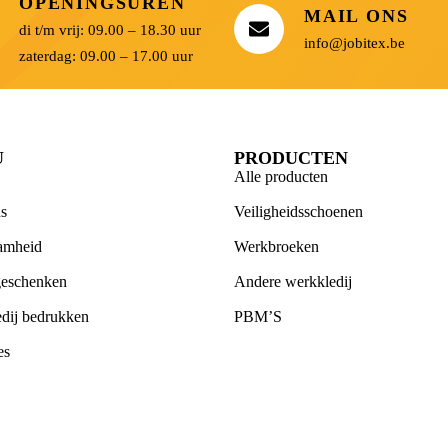
OPENINGSUREN
MAIL ONS
di t/m vrij: 09.00 – 18.30 uur
info@jobitex.be
zaterdag: 09.00 – 17.00 uur
U
PRODUCTEN
Alle producten
s
Veiligheidsschoenen
amheid
Werkbroeken
geschenken
Andere werkkledij
dij bedrukken
PBM’S
es