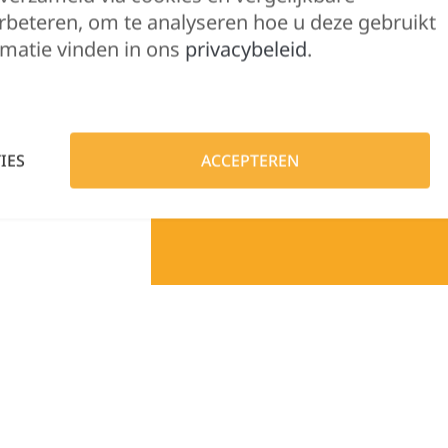
rbeteren, om te analyseren hoe u deze gebruikt
matie vinden in ons
privacybeleid
.
Hulp nodig?
Lennert helpt je g
IES
ACCEPTEREN