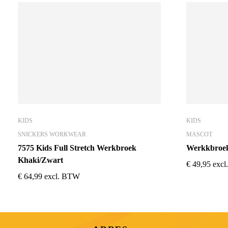
KIDS
KIDS
SNICKERS WORKWEAR
MASCOT
7575 Kids Full Stretch Werkbroek
Werkkbroek
Khaki/Zwart
€
49,95
exc
€
64,99
excl. BTW