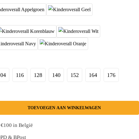
104
116
128
140
152
164
176
TOEVOEGEN AAN WINKELWAGEN
 €100 in België
 DPD & BPost