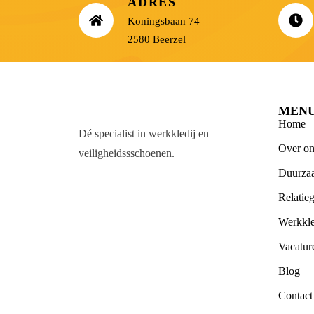
ADRES
Koningsbaan 74
2580 Beerzel
MEN
Home
Dé specialist in werkkledij en
Over on
veiligheidssschoenen.
Duurza
Relatie
Werkkle
Vacatur
Blog
Contact