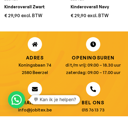
Kinderoverall Zwart
Kinderoverall Navy
€
29,90
excl. BTW
€
29,90
excl. BTW
ADRES
OPENINGSUREN
Koningsbaan 74
di t/m vrij: 09.00 – 18.30 uur
2580 Beerzel
zaterdag: 09.00 – 17.00 uur
💬 Kan ik je helpen?
MAIL ONS
BEL ONS
info@jobitex.be
015 76 13 73