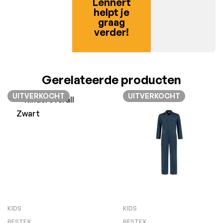
Lennert
helpt je
graag
verder!
Gerelateerde producten
UITVERKOCHT
UITVERKOCHT
KIDS
KIDS
BESTEX
BESTEX