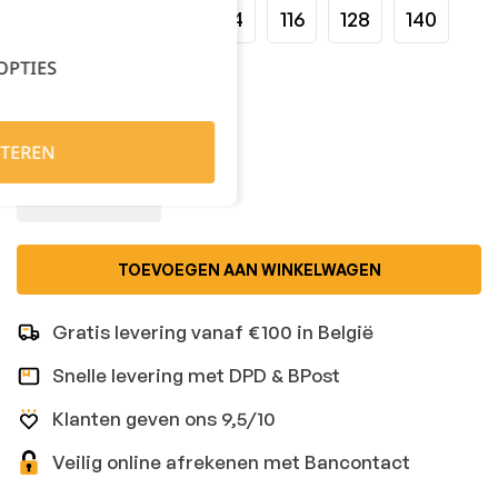
74
86
98
104
116
128
140
OPTIES
152
164
176
Kies je aantal:
TEREN
TOEVOEGEN AAN WINKELWAGEN
Gratis levering vanaf €100 in België
Snelle levering met DPD & BPost
Klanten geven ons 9,5/10
Veilig online afrekenen met Bancontact