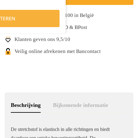
Gratis levering vanaf €100 in België
TEREN
Snelle levering met DPD & BPost
Klanten geven ons 9,5/10
Veilig online afrekenen met Bancontact
Beschrijving
Bijkomende informatie
De stretchstof is elastisch in alle richtingen en biedt
daardoor een unieke bewegingsvrijheid. De