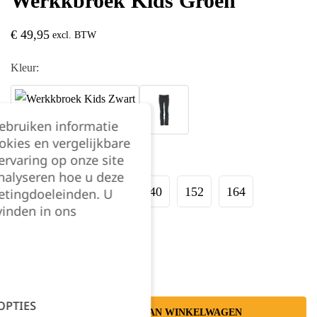
Werkkbroek Kids Groen
€
49,95
excl. BTW
Kleur:
gebruiken informatie
okies en vergelijkbare
rvaring op onze site
Maat:
nalyseren hoe u deze
104
116
128
140
152
164
etingdoeleinden. U
vinden in ons
Kies je aantal:
OPTIES
TOEVOEGEN AAN WINKELWAGEN