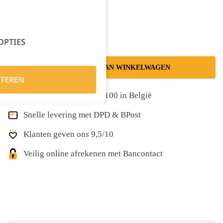
Kies je aantal:
OPTIES
TOEVOEGEN AAN WINKELWAGEN
TEREN
Gratis levering vanaf €100 in België
Snelle levering met DPD & BPost
Klanten geven ons 9,5/10
Veilig online afrekenen met Bancontact