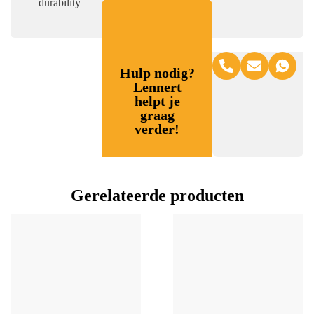
durability
Hulp nodig?
Lennert
helpt je
graag
verder!
Gerelateerde producten