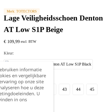
Merk:
TOTECTORS
Lage Veiligheidsschoen Denton
AT Low S1P Beige
€
109,99
excl. BTW
Kleur:
gebruiken informatie
okies en vergelijkbare
Maat:
rvaring op onze site
nalyseren hoe u deze
39
40
41
42
43
44
45
etingdoeleinden. U
vinden in ons
46