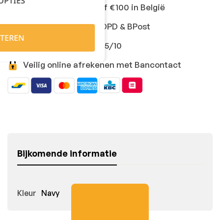
OPTIES
Gratis levering vanaf €100 in België
Snelle levering met DPD & BPost
TEREN
Klanten geven ons 9,5/10
Veilig online afrekenen met Bancontact
Bijkomende informatie
Kleur
Navy