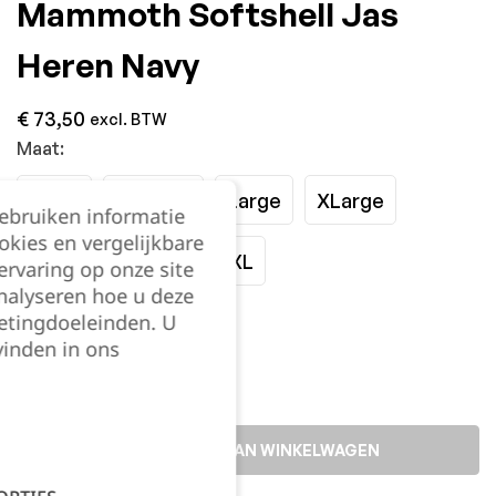
Mammoth Softshell Jas
Heren Navy
€
73,50
excl. BTW
Maat:
Small
Medium
Large
XLarge
gebruiken informatie
okies en vergelijkbare
XXLarge
3XL
4XL
rvaring op onze site
nalyseren hoe u deze
etingdoeleinden. U
Kies je aantal:
vinden in ons
TOEVOEGEN AAN WINKELWAGEN