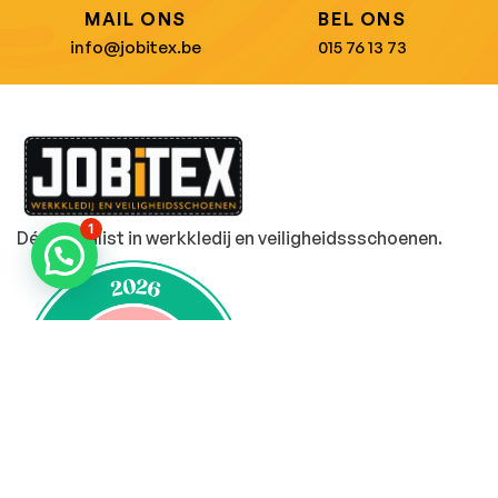
MAIL ONS
BEL ONS
info@jobitex.be
015 76 13 73
1
Dé specialist in werkkledij en veiligheidssschoenen.