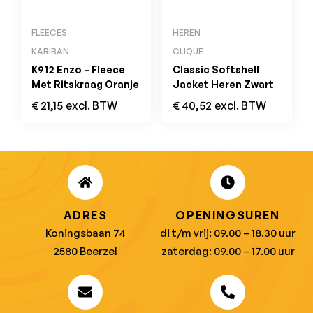
FLEECES
HEREN
KARIBAN
CLIQUE
K912 Enzo – Fleece
Classic Softshell
Met Ritskraag Oranje
Jacket Heren Zwart
€
21,15
excl. BTW
€
40,52
excl. BTW
ADRES
OPENINGSUREN
Koningsbaan 74
di t/m vrij: 09.00 – 18.30 uur
2580 Beerzel
zaterdag: 09.00 – 17.00 uur