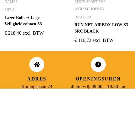
DAMES
BESTE SPORTIEVE
WERKSCHOENEN
SIEVI
DIADORA
Lazer Roller+ Lage
Veiligheidsschoen S3
RUN NET AIRBOX LOW S3
SRC BLACK
€
218,40
excl. BTW
€
116,72
excl. BTW
ADRES
OPENINGSUREN
Koningsbaan 74
di t/m vrij: 09.00 – 18.30 uur
2580 Beerzel
zaterdag: 09.00 – 17.00 uur
MAIL ONS
BEL ONS
info@jobitex.be
015 76 13 73