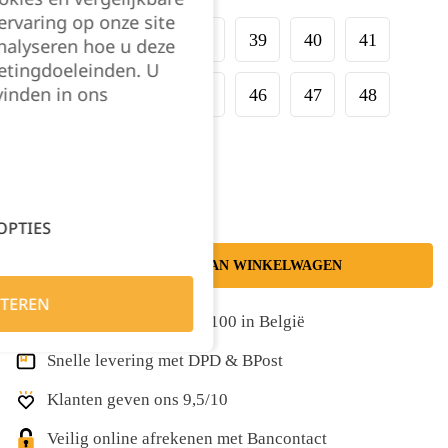
rvaring op onze site
35
36
37
38
39
40
41
nalyseren hoe u deze
etingdoeleinden. U
vinden in ons
42
43
44
45
46
47
48
Kies je aantal:
OPTIES
TOEVOEGEN AAN WINKELWAGEN
TEREN
Gratis levering vanaf €100 in België
Snelle levering met DPD & BPost
Klanten geven ons 9,5/10
Veilig online afrekenen met Bancontact