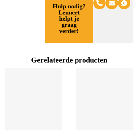
Hulp nodig?
Lennert
helpt je
graag
verder!
Gerelateerde producten