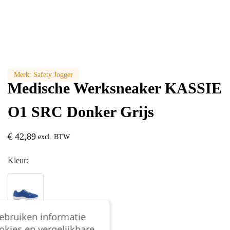
Merk:
Safety Jogger
Medische Werksneaker KASSIE
O1 SRC Donker Grijs
€
42,89
excl. BTW
Kleur:
gebruiken informatie
Maat:
okies en vergelijkbare