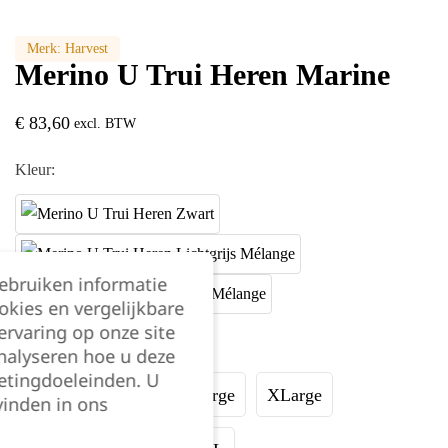
Merk:
Harvest
Merino U Trui Heren Marine
€
83,60
excl. BTW
Kleur:
gebruiken informatie
okies en vergelijkbare
rvaring op onze site
Maat:
nalyseren hoe u deze
etingdoeleinden. U
Small
Medium
Large
XLarge
vinden in ons