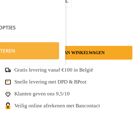
XXLarge
3XL
4XL
Kies je aantal:
OPTIES
TEREN
TOEVOEGEN AAN WINKELWAGEN
Gratis levering vanaf €100 in België
Snelle levering met DPD & BPost
Klanten geven ons 9,5/10
Veilig online afrekenen met Bancontact