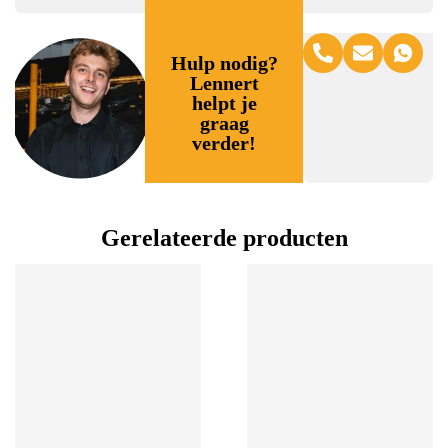
Hulp nodig?
Lennert
helpt je
graag
verder!
Gerelateerde producten