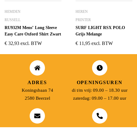
HEMDEN
HEREN
RUSSELL
PRINTER
RU932M Mens’ Long Sleeve
SURF LIGHT RSX POLO
Easy Care Oxford Shirt Zwart
Grijs Melange
€
32,93
excl. BTW
€
11,95
excl. BTW
ADRES
OPENINGSUREN
Koningsbaan 74
di t/m vrij: 09.00 – 18.30 uur
2580 Beerzel
zaterdag: 09.00 – 17.00 uur
MAIL ONS
BEL ONS