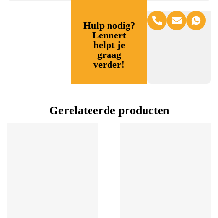
Hulp nodig?
Lennert
helpt je
graag
verder!
Gerelateerde producten