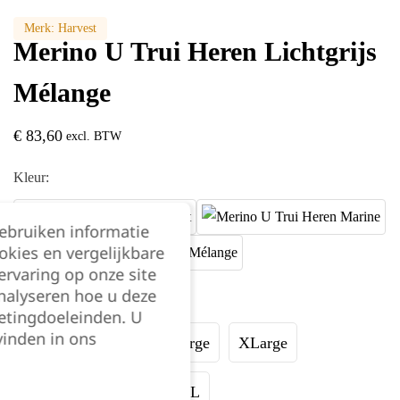
Merk:
Harvest
Merino U Trui Heren Lichtgrijs
Mélange
€
83,60
excl. BTW
Kleur:
gebruiken informatie
okies en vergelijkbare
rvaring op onze site
nalyseren hoe u deze
Maat:
etingdoeleinden. U
vinden in ons
Small
Medium
Large
XLarge
XXLarge
3XL
4XL