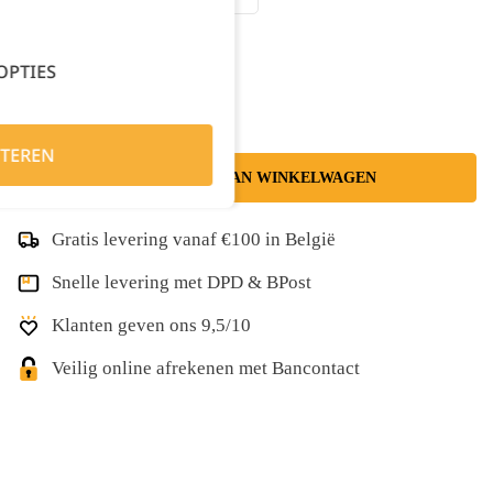
Kies je aantal:
OPTIES
TEREN
TOEVOEGEN AAN WINKELWAGEN
Gratis levering vanaf €100 in België
Snelle levering met DPD & BPost
Klanten geven ons 9,5/10
Veilig online afrekenen met Bancontact