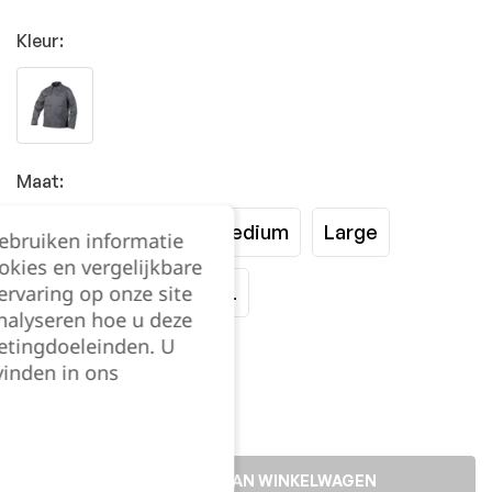
Kleur:
Maat:
XSmall
Small
Medium
Large
gebruiken informatie
okies en vergelijkbare
rvaring op onze site
XLarge
2XL
3XL
nalyseren hoe u deze
etingdoeleinden. U
Kies je aantal:
vinden in ons
TOEVOEGEN AAN WINKELWAGEN