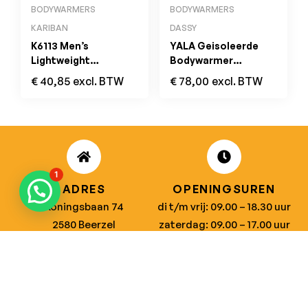
BODYWARMERS
BODYWARMERS
KARIBAN
DASSY
K6113 Men’s
YALA Geisoleerde
Lightweight
Bodywarmer
Sleeveless Down
Nachtblauw
€
40,85
excl. BTW
€
78,00
excl. BTW
Jacket Marl Silver
1
ADRES
OPENINGSUREN
Koningsbaan 74
di t/m vrij: 09.00 – 18.30 uur
2580 Beerzel
zaterdag: 09.00 – 17.00 uur
MAIL ONS
BEL ONS