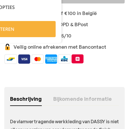
OPTIES
Gratis levering vanaf €100 in België
Snelle levering met DPD & BPost
TEREN
Klanten geven ons 9,5/10
Veilig online afrekenen met Bancontact
Beschrijving
Bijkomende informatie
De vlamvertragende werkkleding van DASSY is niet