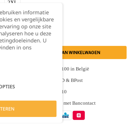
2XL
gebruiken informatie
okies en vergelijkbare
Kies je aantal:
rvaring op onze site
nalyseren hoe u deze
etingdoeleinden. U
vinden in ons
TOEVOEGEN AAN WINKELWAGEN
Gratis levering vanaf €100 in België
Snelle levering met DPD & BPost
OPTIES
Klanten geven ons 9,5/10
Veilig online afrekenen met Bancontact
TEREN