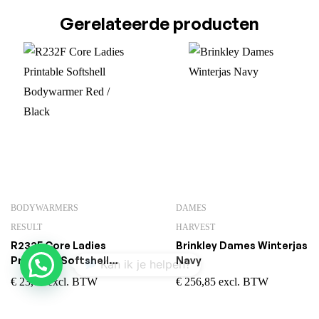
Gerelateerde producten
BODYWARMERS
DAMES
RESULT
HARVEST
R232F Core Ladies
Brinkley Dames Winterjas
1
Printable Softshell
Navy
Bodywarmer Red / Black
€
23,02
excl. BTW
€
256,85
excl. BTW