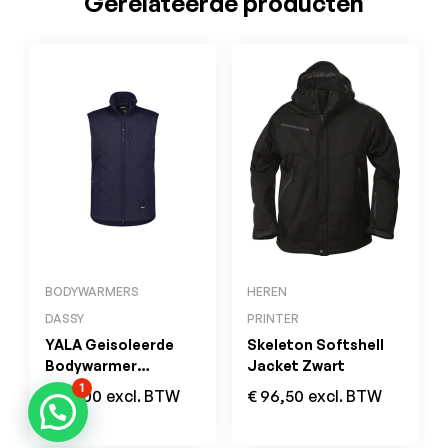
Gerelateerde producten
BODYWARMERS
HEREN
DASSY
PRINTER
YALA Geisoleerde
Skeleton Softshell
Bodywarmer
Jacket Zwart
Nachtblauw
1
€
78,00
excl. BTW
€
96,50
excl. BTW