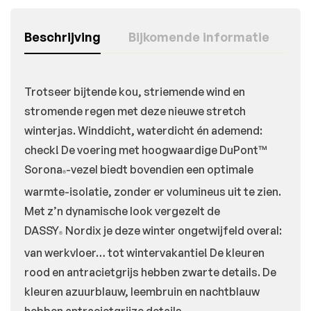
Beschrijving
Bijkomende informatie
Trotseer bijtende kou, striemende wind en
stromende regen met deze nieuwe stretch
winterjas. Winddicht, waterdicht én ademend:
check! De voering met hoogwaardige DuPont™
Sorona
-vezel biedt bovendien een optimale
®
warmte-isolatie, zonder er volumineus uit te zien.
Met z’n dynamische look vergezelt de
DASSY
Nordix je deze winter ongetwijfeld overal:
®
van werkvloer… tot wintervakantie! De kleuren
rood en antracietgrijs hebben zwarte details. De
kleuren azuurblauw, leembruin en nachtblauw
hebben antracietgrijze details.