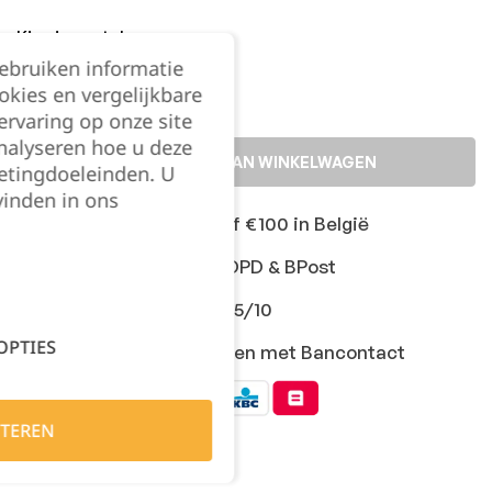
Kies je aantal:
gebruiken informatie
okies en vergelijkbare
rvaring op onze site
nalyseren hoe u deze
TOEVOEGEN AAN WINKELWAGEN
etingdoeleinden. U
vinden in ons
Gratis levering vanaf €100 in België
Snelle levering met DPD & BPost
Klanten geven ons 9,5/10
OPTIES
Veilig online afrekenen met Bancontact
TEREN