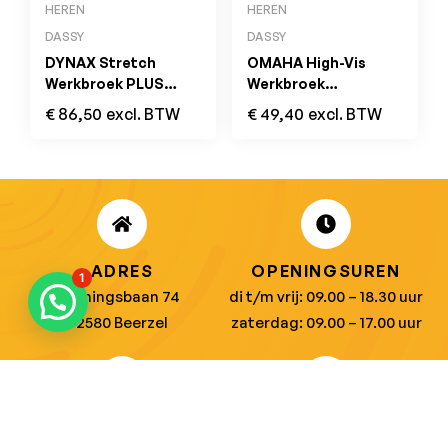
HEREN
HEREN
DASSY
DASSY
DYNAX Stretch
OMAHA High-Vis
Werkbroek PLUS
Werkbroek
Antracietgrijs/Zwart
Marine/Oranje
€
86,50
excl. BTW
€
49,40
excl. BTW
ADRES
OPENINGSUREN
1
Koningsbaan 74
di t/m vrij: 09.00 – 18.30 uur
2580 Beerzel
zaterdag: 09.00 – 17.00 uur
MAIL ONS
BEL ONS