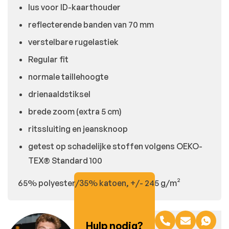
lus voor ID-kaarthouder
reflecterende banden van 70 mm
verstelbare rugelastiek
Regular fit
normale taillehoogte
drienaaldstiksel
brede zoom (extra 5 cm)
ritssluiting en jeansknoop
getest op schadelijke stoffen volgens OEKO-
TEX® Standard 100
65% polyester/35% katoen, +/- 245 g/m²
Hulp nodig?