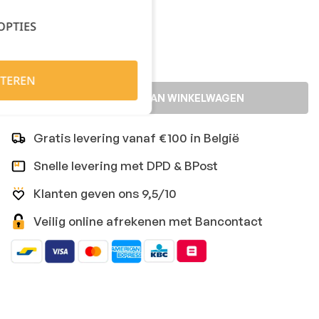
Kies je aantal:
OPTIES
TEREN
TOEVOEGEN AAN WINKELWAGEN
Gratis levering vanaf €100 in België
Snelle levering met DPD & BPost
Klanten geven ons 9,5/10
Veilig online afrekenen met Bancontact