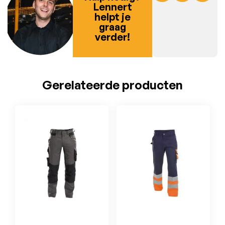
Lennert
helpt je
graag
verder!
Gerelateerde producten