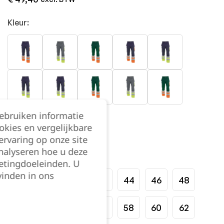
Kleur:
gebruiken informatie
okies en vergelijkbare
rvaring op onze site
nalyseren hoe u deze
Maat:
etingdoeleinden. U
vinden in ons
36
38
40
42
44
46
48
50
52
54
56
58
60
62