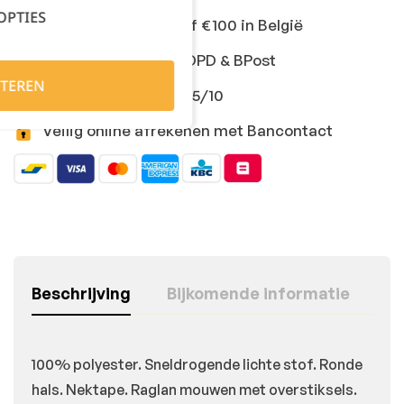
OPTIES
Gratis levering vanaf €100 in België
Snelle levering met DPD & BPost
TEREN
Klanten geven ons 9,5/10
Veilig online afrekenen met Bancontact
Beschrijving
Bijkomende informatie
100% polyester. Sneldrogende lichte stof. Ronde
hals. Nektape. Raglan mouwen met overstiksels.