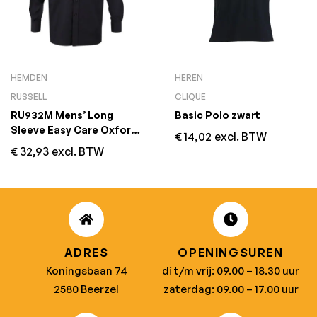
HEMDEN
HEREN
RUSSELL
CLIQUE
RU932M Mens’ Long
Basic Polo zwart
Sleeve Easy Care Oxford
€
14,02
excl. BTW
Shirt Zwart
€
32,93
excl. BTW
ADRES
OPENINGSUREN
Koningsbaan 74
di t/m vrij: 09.00 – 18.30 uur
2580 Beerzel
zaterdag: 09.00 – 17.00 uur