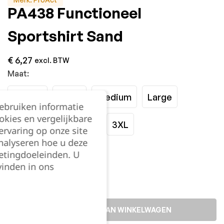
PA438 Functioneel
Sportshirt Sand
€
6,27
excl. BTW
Maat:
XSmall
Small
Medium
Large
gebruiken informatie
okies en vergelijkbare
XLarge
XXLarge
3XL
rvaring op onze site
nalyseren hoe u deze
Kies je aantal:
etingdoeleinden. U
vinden in ons
TOEVOEGEN AAN WINKELWAGEN