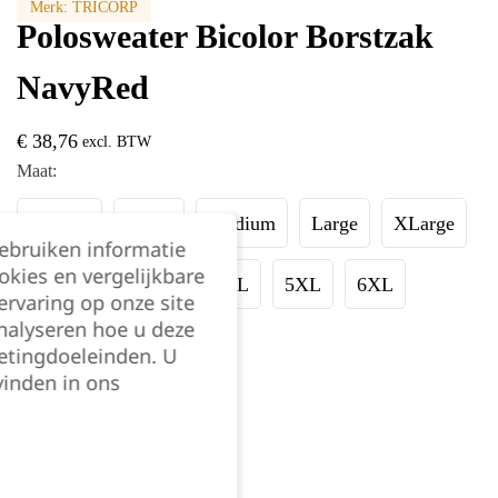
Merk:
TRICORP
Polosweater Bicolor Borstzak
NavyRed
€
38,76
excl. BTW
Maat:
XSmall
Small
Medium
Large
XLarge
gebruiken informatie
okies en vergelijkbare
XXLarge
3XL
4XL
5XL
6XL
rvaring op onze site
nalyseren hoe u deze
7XL
8XL
etingdoeleinden. U
vinden in ons
Kies je aantal: