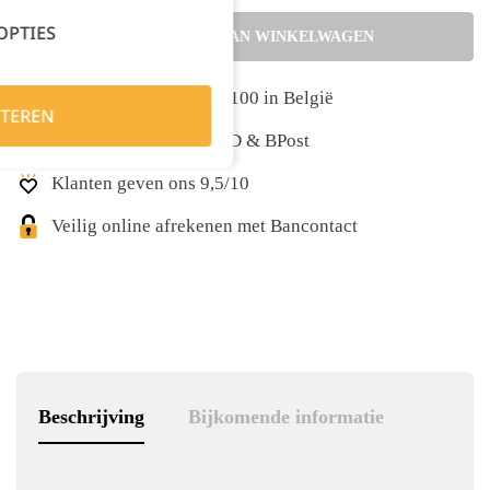
OPTIES
TOEVOEGEN AAN WINKELWAGEN
Gratis levering vanaf €100 in België
TEREN
Snelle levering met DPD & BPost
Klanten geven ons 9,5/10
Veilig online afrekenen met Bancontact
Beschrijving
Bijkomende informatie