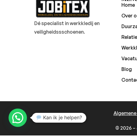
Home
Over o
Dé specialist in werkkledij en
Duurz
veiligheidssschoenen.
Relati
Werkkl
Vacat
Blog
Conta
Algemene
Kan ik je helpen?
© 2026 – 