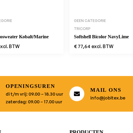
EGORIE
GEEN CATEGORIE
TRICORP
losweater Kobalt/Marine
Softshell Bicolor NavyLime
excl. BTW
€
77,64
excl. BTW
OPENINGSUREN
MAIL ONS
di t/m vrij: 09.00 – 18.30 uur
info@jobitex.be
zaterdag: 09.00 – 17.00 uur
U
PRODUCTEN