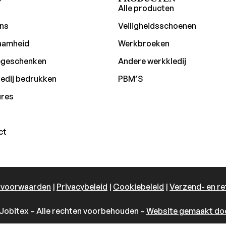
Alle producten
ns
Veiligheidsschoenen
aamheid
Werkbroeken
egeschenken
Andere werkkledij
edij bedrukken
PBM’S
ures
ct
 voorwaarden
|
Privacybeleid
|
Cookiebeleid
|
Verzend- en re
Jobitex – Alle rechten voorbehouden –
Website gemaakt doo