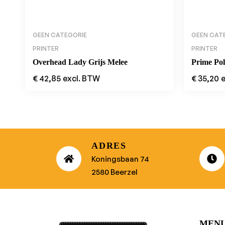
GEEN CATEGORIE
GEEN CAT
PRINTER
PRINTER
Overhead Lady Grijs Melee
Prime Po
€
42,85
excl. BTW
€
35,20
ADRES
Koningsbaan 74
2580 Beerzel
MEN