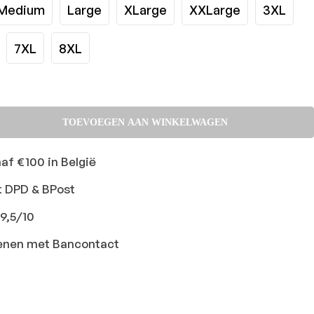
Medium
Large
XLarge
XXLarge
3XL
7XL
8XL
TOEVOEGEN AAN WINKELWAGEN
naf €100 in België
t DPD & BPost
9,5/10
ekenen met Bancontact