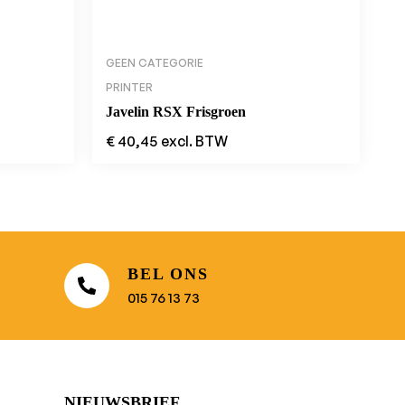
GEEN CATEGORIE
PRINTER
Javelin RSX Frisgroen
€
40,45
excl. BTW
BEL ONS
015 76 13 73
NIEUWSBRIEF