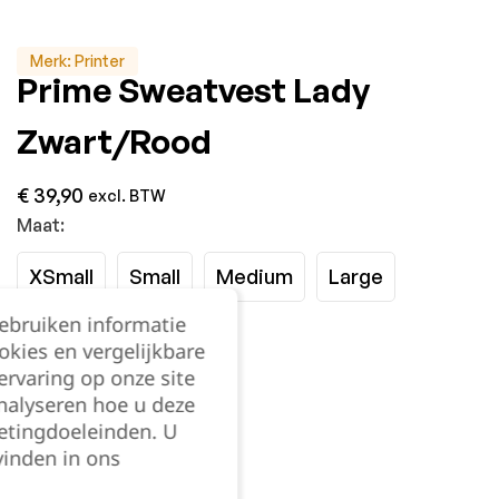
Merk:
Printer
Prime Sweatvest Lady
Zwart/Rood
€
39,90
excl. BTW
Maat:
XSmall
Small
Medium
Large
gebruiken informatie
XLarge
XXLarge
okies en vergelijkbare
rvaring op onze site
Kies je aantal:
nalyseren hoe u deze
etingdoeleinden. U
vinden in ons