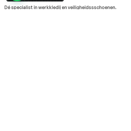
Dé specialist in werkkledij en veiligheidssschoenen.
MENU
PRODUCTEN
Home
Alle producten
Over ons
Veiligheidsschoenen
Duurzaamheid
Werkbroeken
Relatiegeschenken
Andere werkkledij