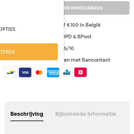
TOEVOEGEN AAN WINKELWAGEN
Gratis levering vanaf €100 in België
OPTIES
Snelle levering met DPD & BPost
Klanten geven ons 9,5/10
TEREN
Veilig online afrekenen met Bancontact
Beschrijving
Bijkomende informatie