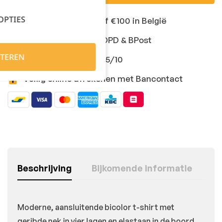
OPTIES
Gratis levering vanaf €100 in België
Snelle levering met DPD & BPost
TEREN
Klanten geven ons 9,5/10
Veilig online afrekenen met Bancontact
Beschrijving
Bijkomende informatie
Moderne, aansluitende bicolor t-shirt met
geribde nek in vier lagen en elastaan in de boord.