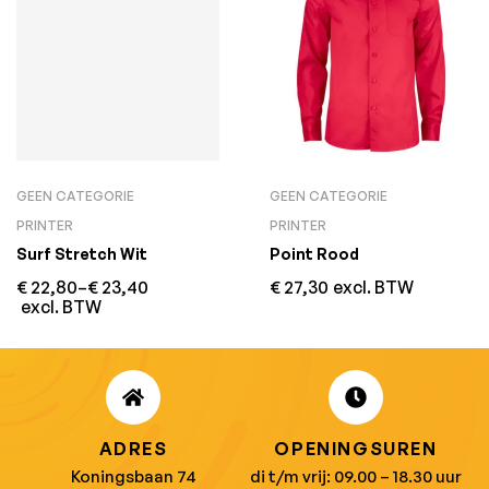
GEEN CATEGORIE
GEEN CATEGORIE
PRINTER
PRINTER
Surf Stretch Wit
Point Rood
€
22,80
–
€
23,40
€
27,30
excl. BTW
excl. BTW
ADRES
OPENINGSUREN
Koningsbaan 74
di t/m vrij: 09.00 – 18.30 uur