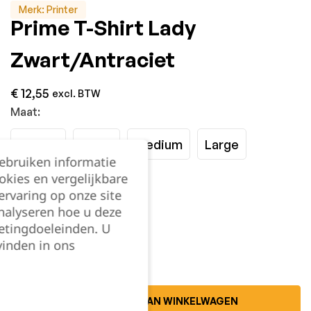
Merk:
Printer
Prime T-Shirt Lady
Zwart/Antraciet
€
12,55
excl. BTW
Maat:
XSmall
Small
Medium
Large
gebruiken informatie
okies en vergelijkbare
XLarge
XXLarge
rvaring op onze site
nalyseren hoe u deze
Kies je aantal:
etingdoeleinden. U
vinden in ons
TOEVOEGEN AAN WINKELWAGEN