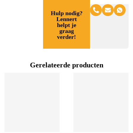
Hulp nodig?
Lennert
helpt je
graag
verder!
Gerelateerde producten