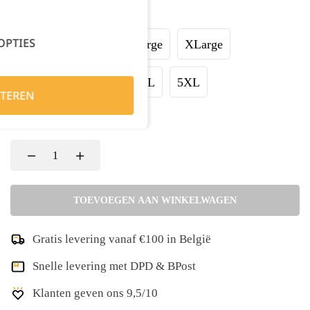
Maat:
OPTIES
Small
Medium
Large
XLarge
XXLarge
3XL
4XL
5XL
TEREN
Kies je aantal:
TOEVOEGEN AAN WINKELWAGEN
Gratis levering vanaf €100 in België
Snelle levering met DPD & BPost
Klanten geven ons 9,5/10