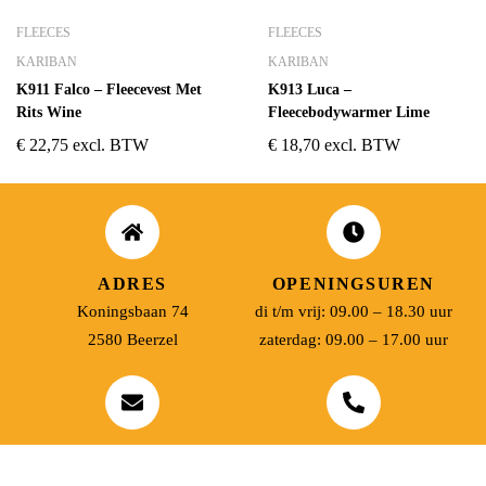
FLEECES
FLEECES
KARIBAN
KARIBAN
K911 Falco – Fleecevest Met
K913 Luca –
Rits Wine
Fleecebodywarmer Lime
€
22,75
excl. BTW
€
18,70
excl. BTW
ADRES
OPENINGSUREN
Koningsbaan 74
di t/m vrij: 09.00 – 18.30 uur
2580 Beerzel
zaterdag: 09.00 – 17.00 uur
MAIL ONS
BEL ONS
info@jobitex.be
015 76 13 73