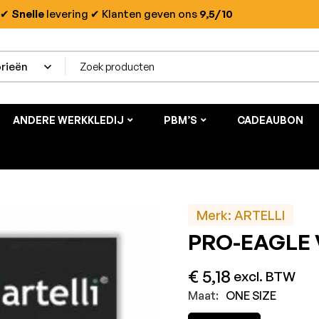
✔
Snelle
levering
✔ Klanten geven ons
9,5/10
ANDERE WERKKLEDIJ
PBM’S
CADEAUBON
Merk:
ARTELLI
PRO-EAGLE Ve
€
5,18
excl. BTW
Maat:
ONE SIZE