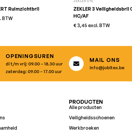
ZEKLER EYE
T Ruimzichtbril
ZEKLER 3 Veiligheidsbril
HC/AF
l. BTW
€
3,45
excl. BTW
OPENINGSUREN
MAIL ONS
di t/m vrij: 09.00 – 18.30 uur
info@jobitex.be
zaterdag: 09.00 – 17.00 uur
U
PRODUCTEN
Alle producten
ns
Veiligheidsschoenen
aamheid
Werkbroeken