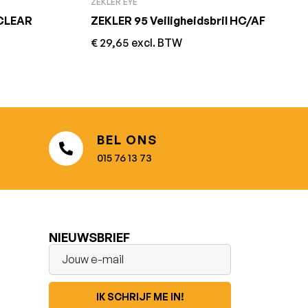
ZEKLER EYE
 CLEAR
ZEKLER 95 Veiligheidsbril HC/AF
€
29,65
excl. BTW
BEL ONS
015 76 13 73
NIEUWSBRIEF
IK SCHRIJF ME IN!