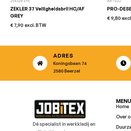
ZEKLER EYE
ARTELLI
ZEKLER 37 Veiligheidsbril HC/AF
PRO-DESER
GREY
€
9,80
exc
€
7,90
excl. BTW
ADRES
Koningsbaan 74
2580 Beerzel
MEN
Home
Over o
Dé specialist in werkkledij en
Duurz