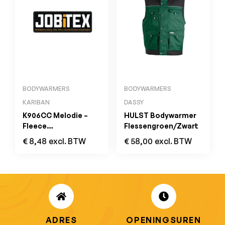
BODYWARMERS
BODYWARMERS
KARIBAN
DASSY
K906CC Melodie –
HULST Bodywarmer
Fleece
Flessengroen/Zwart
Damesbodywarmer
€
8,48
excl. BTW
€
58,00
excl. BTW
Fluorescent Orange
ADRES
OPENINGSUREN