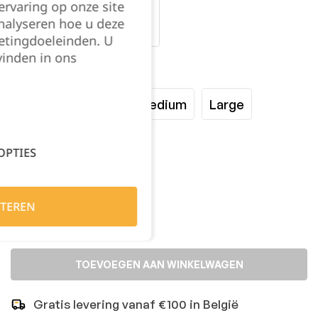
rvaring op onze site
nalyseren hoe u deze
etingdoeleinden. U
vinden in ons
Maat:
XSmall
Small
Medium
Large
XLarge
XXLarge
OPTIES
Kies je aantal:
TEREN
TOEVOEGEN AAN WINKELWAGEN
Gratis levering vanaf €100 in België