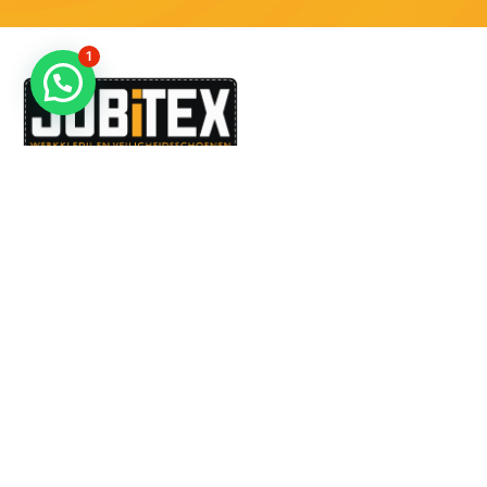
1
Dé specialist in werkkledij en veiligheidssschoenen.
MENU
PRODUCTEN