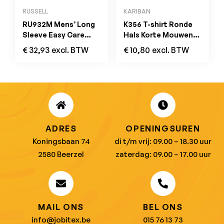
RUSSELL
KARIBAN
RU932M Mens’ Long
K356 T-shirt Ronde
Sleeve Easy Care
Hals Korte Mouwen
Oxford Shirt Zwart
Oranje
€
32,93
excl. BTW
€
10,80
excl. BTW
ADRES
OPENINGSUREN
Koningsbaan 74
di t/m vrij: 09.00 – 18.30 uur
2580 Beerzel
zaterdag: 09.00 – 17.00 uur
MAIL ONS
BEL ONS
info@jobitex.be
015 76 13 73