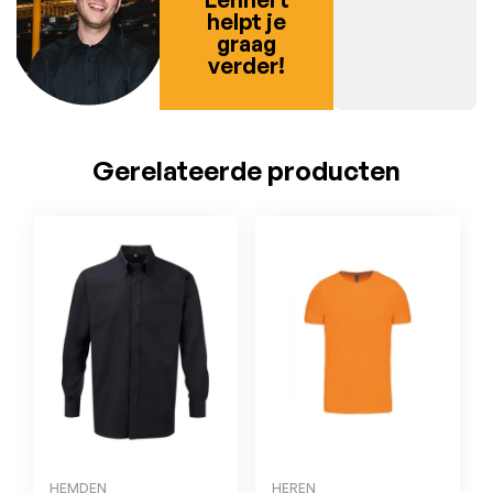
helpt je
graag
verder!
Gerelateerde producten
HEMDEN
HEREN