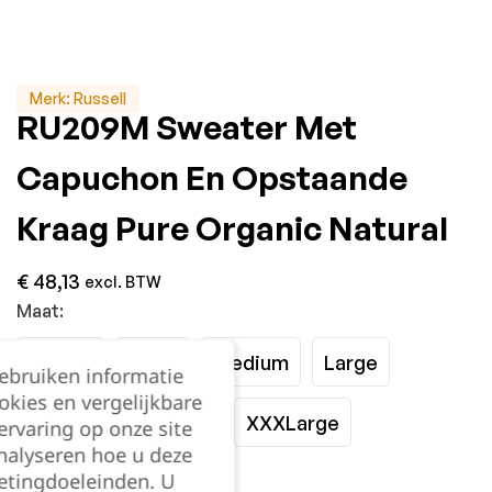
Merk:
Russell
RU209M Sweater Met
Capuchon En Opstaande
Kraag Pure Organic Natural
€
48,13
excl. BTW
Maat:
XSmall
Small
Medium
Large
gebruiken informatie
okies en vergelijkbare
XLarge
XXLarge
XXXLarge
rvaring op onze site
nalyseren hoe u deze
etingdoeleinden. U
Kies je aantal: