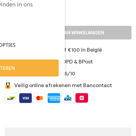
vinden in ons
TOEVOEGEN AAN WINKELWAGEN
OPTIES
Gratis levering vanaf €100 in België
Snelle levering met DPD & BPost
TEREN
Klanten geven ons 9,5/10
Veilig online afrekenen met Bancontact