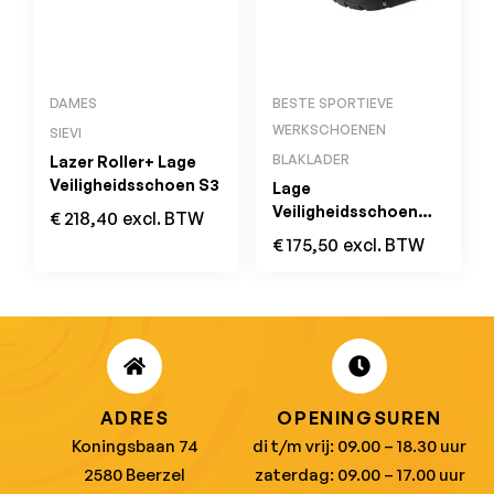
DAMES
BESTE SPORTIEVE
WERKSCHOENEN
SIEVI
BLAKLADER
Lazer Roller+ Lage
Veiligheidsschoen S3
Lage
Veiligheidsschoen
€
218,40
excl. BTW
2470 GECKO S3 SRC
€
175,50
excl. BTW
HRO ESD
ADRES
OPENINGSUREN
Koningsbaan 74
di t/m vrij: 09.00 – 18.30 uur
2580 Beerzel
zaterdag: 09.00 – 17.00 uur