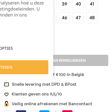
nalyseren hoe u deze
35
36
37
38
39
40
41
etingdoeleinden. U
vinden in ons
42
43
44
45
46
47
48
Kies je aantal:
OPTIES
TOEVOEGEN AAN WINKELWAGEN
TEREN
Gratis levering vanaf €100 in België
Snelle levering met DPD & BPost
Klanten geven ons 9,5/10
Veilig online afrekenen met Bancontact